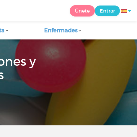
Únete
Entrar
ta
Enfermades
ones y
s