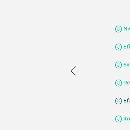
Niv
Efi
Si
Re
Efe
Imp