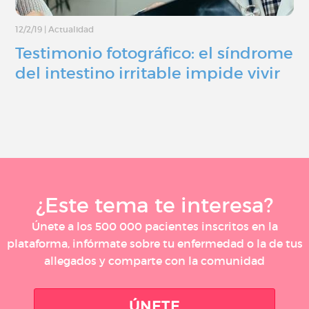
12/2/19
|
Actualidad
Testimonio fotográfico: el síndrome
del intestino irritable impide vivir
¿Este tema te interesa?
Únete a los 500 000 pacientes inscritos en la
plataforma, infórmate sobre tu enfermedad o la de tus
allegados y comparte con la comunidad
ÚNETE