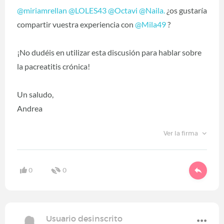
@miriamrellan
‍
@LOLES43
‍
@Octavi
‍
@Naila.
‍ ¿os gustaría
compartir vuestra experiencia con
@Mila49
‍ ?
¡No dudéis en utilizar esta discusión para hablar sobre
la pacreatitis crónica!
Un saludo,
Andrea
Ver la firma
0
0
Usuario desinscrito