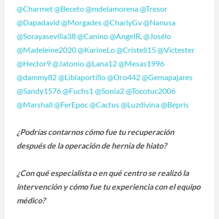
@Charmet
@Beceto
@mdelamorena
@Tresor
@Dapadavid
@Morgades
@CharlyGv
@Nanusa
@Sorayasevilla38
@Canino
@AngelR
.
@Josélo
@Madeleine2020
@KarineLo
@Cristell15
@Victester
@Hector9
@Jatonio
@Lana12
@Mesas1996
@dammy82
@Libiaportillo
@Oro442
@Gemapajares
@Sandy1576
@Fuchs1
@Sonia2
@Tocotuc2006
@Marshall
@FerEpoc
@Cactus
@Luzdivina
@Bepris
¿Podrías contarnos cómo fue tu recuperación
después de la operación de hernia de hiato?
¿Con qué especialista o en qué centro se realizó la
intervención y cómo fue tu experiencia con el equipo
médico?