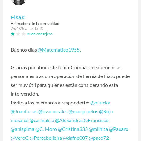
Elsa.C
Animadora de la comunidad
24/4/25 a las 15:13
Buen consejero
Buenos días
@Matematico1955
,
Gracias por abrir este tema. Compartir experiencias
personales tras una operación de hernia de hiato puede
ser muy útil para quienes están considerando esta
intervención.
Invito a los miembros a responderte:
@oliuxka
@JuanLucas
@rizacorrales
@marijopelos
@Rojo
mosaico
@carmaliza
@AlexandraDeFrancisco
@anispima
@C. Moro
@Cristina333
@milhita
@Paxaro
@VeroC
@Percebelleira
@dafne007
@paco72