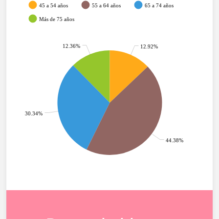
45 a 54 años
55 a 64 años
65 a 74 años
Más de 75 años
12.36%
12.92%
30.34%
44.38%