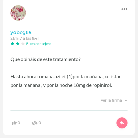
yobeg65
21/1/17 a las 9:41
Buen consejero
Que opináis de este tratamiento?
Hasta ahora tomaba azilet (1)por la mañana, xeristar
por la mañana , y por la noche 18mg de ropinirol.
Ver la firma
0
0