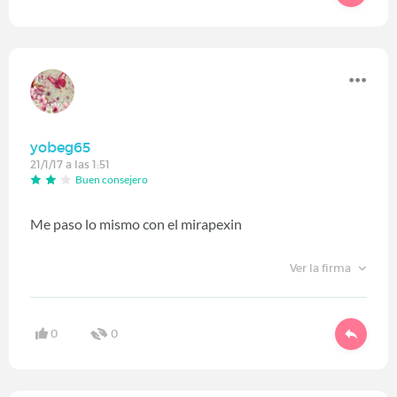
yobeg65
21/1/17 a las 1:51
Buen consejero
Me paso lo mismo con el mirapexin
Ver la firma
0
0