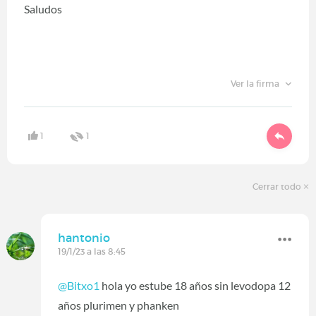
Saludos
Ver la firma
1
1
Cerrar todo
hantonio
19/1/23 a las 8:45
@Bitxo1
hola yo estube 18 años sin levodopa 12
años plurimen y phanken