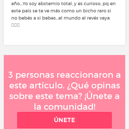
año...Yo soy abstemio total, y es curioso, pq en
este país se te ve más como un bicho raro si
no bebés a si bebes...el mundo al revés vaya
🤷🏻‍♂️
3 personas reaccionaron a
este artículo. ¿Qué opinas
sobre este tema? ¡Únete a
la comunidad!
ÚNETE