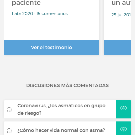
paciente
un aut
1 abr 2020 • 15 comentarios
25 jul 2018
Ver el testimonio
DISCUSIONES MÁS COMENTADAS
Coronavirus, ¿los asmáticos en grupo
de riesgo?
¿Cómo hacer vida normal con asma?