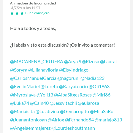
Animadora de la comunidad
31/7/24 a las 14:57
Buen consejero
Hola a todos y a todas,
¿Habéis visto esta discusión? ¡Os invito a comentar!
@MACARENA_CRUJERA
@Arya.S
@Rizosa
@LauraT
@Soryra
@Lilianaviloria
@ElsyIndriago
@CarlosManuelGarcia
@nagoruni
@Nadia123
@EvelinMariel
@Loreto
@Karyatencio
@Oli1963
@Myroslava
@Yoli13
@AlbaSitgesRoses
@Miri86
@Luka74
@Cain40
@Jessyitachii
@aularosa
@Mariaisita
@Luzdivina
@Gemacopito
@MilaSaRo
@Juanantoniosan
@Airlog
@Fernando84
@mariajo813
@Angelaemmajerez
@Lourdeshouttmann