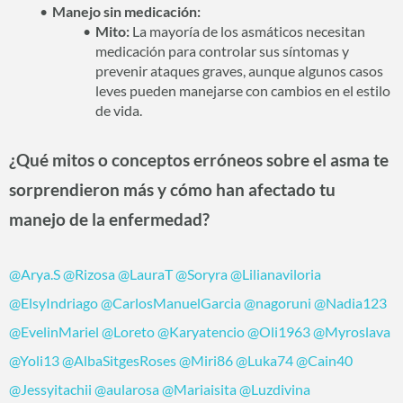
Manejo sin medicación:
Mito:
La mayoría de los asmáticos necesitan
medicación para controlar sus síntomas y
prevenir ataques graves, aunque algunos casos
leves pueden manejarse con cambios en el estilo
de vida.
¿Qué mitos o conceptos erróneos sobre el asma te
sorprendieron más y cómo han afectado tu
manejo de la enfermedad?
@Arya.S
@Rizosa
@LauraT
@Soryra
@Lilianaviloria
@ElsyIndriago
@CarlosManuelGarcia
@nagoruni
@Nadia123
@EvelinMariel
@Loreto
@Karyatencio
@Oli1963
@Myroslava
@Yoli13
@AlbaSitgesRoses
@Miri86
@Luka74
@Cain40
@Jessyitachii
@aularosa
@Mariaisita
@Luzdivina