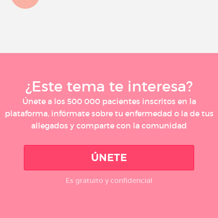
¿Este tema te interesa?
Únete a los 500 000 pacientes inscritos en la
plataforma, infórmate sobre tu enfermedad o la de tus
allegados y comparte con la comunidad
ÚNETE
Es gratuito y confidencial