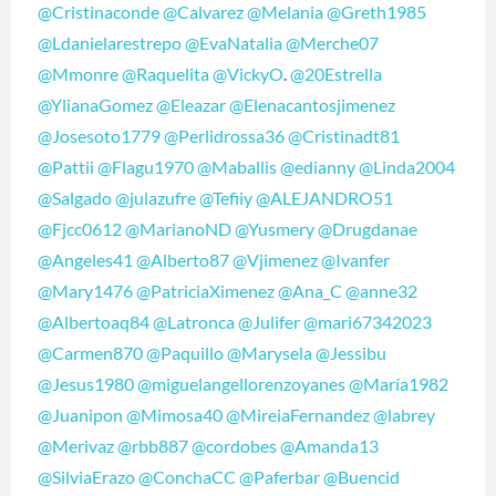
@Cristinaconde
@Calvarez
@Melania
@Greth1985
@Ldanielarestrepo
@EvaNatalia
@Merche07
@Mmonre
@Raquelita
@VickyO
.
@20Estrella
@YlianaGomez
@Eleazar
@Elenacantosjimenez
@Josesoto1779
@Perlidrossa36
@Cristinadt81
@Pattii
@Flagu1970
@Maballis
@edianny
@Linda2004
@Salgado
@julazufre
@Tefiiy
@ALEJANDRO51
@Fjcc0612
@MarianoND
@Yusmery
@Drugdanae
@Angeles41
@Alberto87
@Vjimenez
@Ivanfer
@Mary1476
@PatriciaXimenez
@Ana_C
@anne32
@Albertoaq84
@Latronca
@Julifer
@mari67342023
@Carmen870
@Paquillo
@Marysela
@Jessibu
@Jesus1980
@miguelangellorenzoyanes
@María1982
@Juanipon
@Mimosa40
@MireiaFernandez
@labrey
@Merivaz
@rbb887
@cordobes
@Amanda13
@SilviaErazo
@ConchaCC
@Paferbar
@Buencid