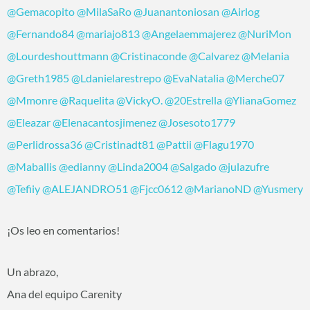
@Gemacopito
@MilaSaRo
@Juanantoniosan
@Airlog
@Fernando84
@mariajo813
@Angelaemmajerez
@NuriMon
@Lourdeshouttmann
@Cristinaconde
@Calvarez
@Melania
@Greth1985
@Ldanielarestrepo
@EvaNatalia
@Merche07
@Mmonre
@Raquelita
@VickyO.
@20Estrella
@YlianaGomez
@Eleazar
@Elenacantosjimenez
@Josesoto1779
@Perlidrossa36
@Cristinadt81
@Pattii
@Flagu1970
@Maballis
@edianny
@Linda2004
@Salgado
@julazufre
@Tefiiy
@ALEJANDRO51
@Fjcc0612
@MarianoND
@Yusmery
¡Os leo en comentarios!
Un abrazo,
Ana del equipo Carenity