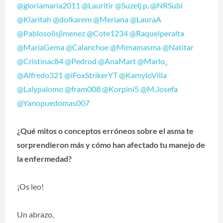
@gloriamaria2011
@Lauritir
@Suzelj.p
.
@NRSubi
@Klaritah
@dolkarem
@Meriana
@LauraA
@Pablosolisjimenez
@Cote1234
@Raquelperalta
@MaríaGema
@Calanchoe
@Mimamasma
@Natitar
@Cristinac84
@Pedrod
@AnaMart
@Marlo_
@Alfredo321
@iFoxStrikerYT
@KamyloVilla
@Lalypalomo
@fram008
@Korpini5
@M.Josefa
@Yanopuedomas007
¿Qué mitos o conceptos erróneos sobre el asma te
sorprendieron más y cómo han afectado tu manejo de
la enfermedad?
¡Os leo!
Un abrazo,