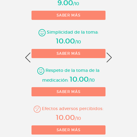
9.00
inmunoglobulina E (IgE) que es
/10
producida por el organismo. La
SABER MÁS
IgE juega un papel clave como
causante del asma alérgica o
Simplicidad de la toma:
UCE.
10.00
/10
Vía de administración :
Inyección
SABER MÁS
Molécula :
Omalizumab
10 = 
Respeto de la toma de la
10.00
medicación:
/10
SABER MÁS
Efectos adversos percibidos:
10.00
/10
SABER MÁS