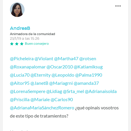
AndreaB
Animadora de la comunidad
23/1/19 a las 15:26
Buen consejero
@Picheleira
‍
@Violant
‍
@Martha47
‍
@rotsen
@Roxanapalomar
‍
@Oscar2010
‍
@Katiamiksug
@Lucia70
‍
@Eternity
‍
@Leopoldo
‍
@Palma1990
@Aitor95
‍
@JanetB
‍
@Mariagrni
‍
@amanda37
@LorenaSempere
‍
@Lidiag
‍
@Srta_mel
‍
@Adrianaisolda
@Priscilla
‍
@Mariale
‍
@Carlos90
@AdrianaMariaSánchezRomero
‍ ¿qué opinais vosotros
de este tipo de tratamientos?