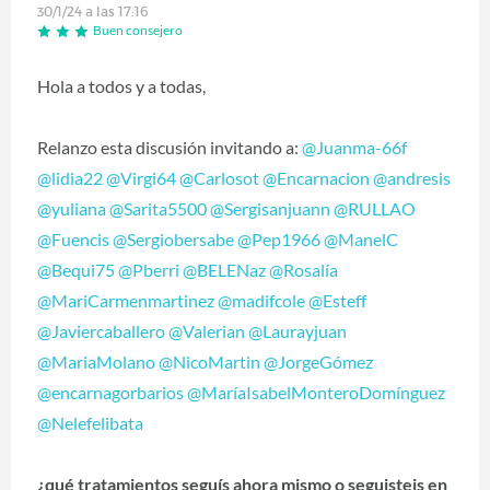
30/1/24 a las 17:16
Buen consejero
Hola a todos y a todas,
Relanzo esta discusión invitando a:
@Juanma-66f
@lidia22
@Virgi64
@Carlosot
@Encarnacion
@andresis
@yuliana
@Sarita5500
@Sergisanjuann
@RULLAO
@Fuencis
@Sergiobersabe
@Pep1966
@ManelC
@Bequi75
@Pberri
@BELENaz
@Rosalía
@MariCarmenmartinez
@madifcole
@Esteff
@Javiercaballero
@Valerian
@Laurayjuan
@MariaMolano
@NicoMartin
@JorgeGómez
@encarnagorbarios
@MaríaIsabelMonteroDomínguez
@Nelefelibata
¿qué tratamientos seguís ahora mismo o seguisteis en