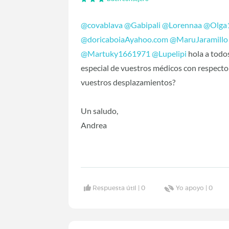
@covablava
‍
@Gabipali
‍
@Lorennaa
‍
@Olga
@doricaboiaAyahoo.com
‍
@MaruJaramillo
@Martuky1661971
‍
@Lupelipi
‍ hola a tod
especial de vuestros médicos con respecto
vuestros desplazamientos?
Un saludo,
Andrea
Respuesta útil |
0
Yo apoyo |
0