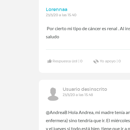
Lorennaa
23/3/20 a las 15:40
Por cierto mi tipo de cáncer es renal . Al i
saludo
Respuesta útil |
0
Yo apoyo |
0
Usuario desinscrito
23/3/20 a las 15:48
@AndreaB Hola Andrea, mi madre tenía anal
enfermera) sino tendría que ir. El miércoles
y el jueves si todo está bien, tiene que ir a 