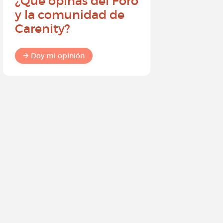
¿Qué opinas del Foro
Conviér
y la comunidad de
embajad
Carenity?
Carenity
diferenc
comuni
Doy mi opinión
Doy mi o