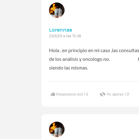
Lorennaa
23/3/20 a las 15:38
Hola , en principio en mi caso ,las consulta
de los análisis y oncologo no. Instru
siendo las mismas.
Respuesta útil |
0
Yo apoyo |
0