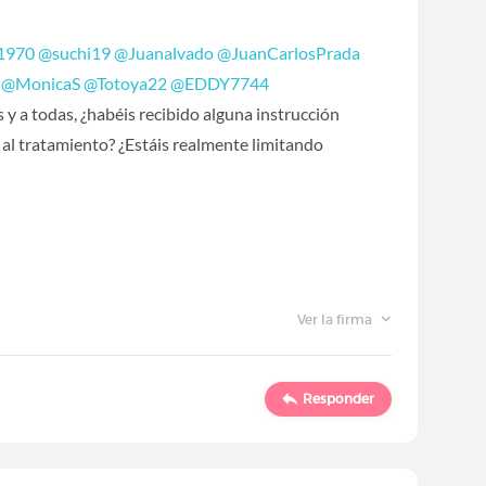
1970
‍
@suchi19
‍
@Juanalvado
‍
@JuanCarlosPrada
‍
@MonicaS
‍
@Totoya22
‍
@EDDY7744
os y a todas, ¿habéis recibido alguna instrucción
 al tratamiento? ¿Estáis realmente limitando
Ver la firma
Responder