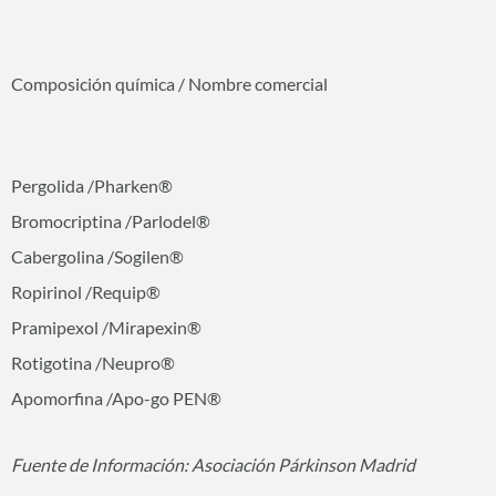
Composición química / Nombre comercial
Pergolida /Pharken®
Bromocriptina /Parlodel®
Cabergolina /Sogilen®
Ropirinol /Requip®
Pramipexol /Mirapexin®
Rotigotina /Neupro®
Apomorfina /Apo-go PEN®
Fuente de Información: Asociación Párkinson Madrid