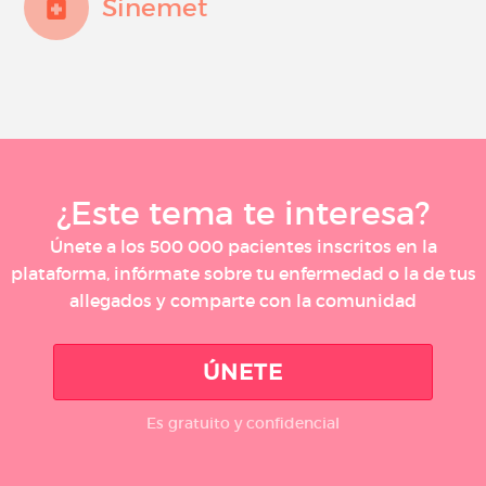
Sinemet
¿Este tema te interesa?
Únete a los 500 000 pacientes inscritos en la
plataforma, infórmate sobre tu enfermedad o la de tus
allegados y comparte con la comunidad
ÚNETE
Es gratuito y confidencial