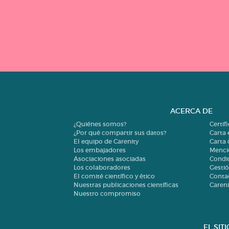
ACERCA DE
¿Quiénes somos?
Certif
¿Por qué compartir sus datos?
Carta 
El equipo de Carenity
Carta
Los embajadores
Menci
Asociaciones asociadas
Condi
Los colaboradores
Gestió
El comité científico y ético
Conta
Nuestras publicaciones científicas
Careni
Nuestro compromiso
EL SIT