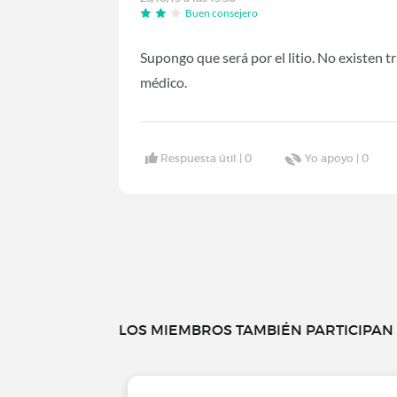
Buen consejero
Supongo que será por el litio. No existen 
médico.
Respuesta útil |
0
Yo apoyo |
0
LOS MIEMBROS TAMBIÉN PARTICIPAN E