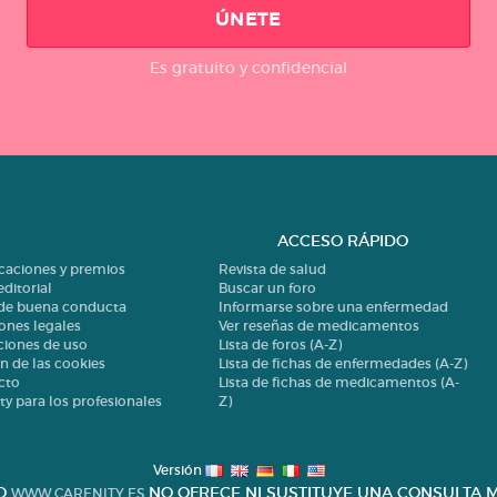
ÚNETE
Es gratuito y confidencial
ACCESO RÁPIDO
icaciones y premios
Revista de salud
editorial
Buscar un foro
 de buena conducta
Informarse sobre una enfermedad
ones legales
Ver reseñas de medicamentos
ciones de uso
Lista de foros (A-Z)
n de las cookies
Lista de fichas de enfermedades (A-Z)
cto
Lista de fichas de medicamentos (A-
ty para los profesionales
Z)
Versión
IO
NO OFRECE NI SUSTITUYE UNA CONSULTA M
WWW.CARENITY.ES