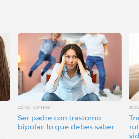
22/1/26
|
Consejos
30/3/
Ser padre con trastorno
Tr
bipolar: lo que debes saber
ru
l…
vi