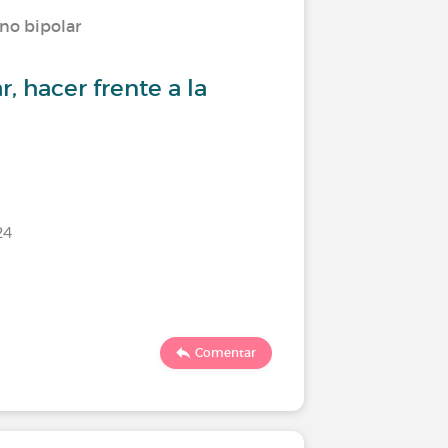
rno bipolar
Viviendo
r, hacer frente a la
Trastorn
altibajo
Último comen
24
208
Comentar