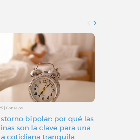
25
|
Consejos
18/8/21
|
Testimonio
astorno bipolar: por qué las
Trastorno 
tinas son la clave para una
mi vida e
da cotidiana tranquila
normal, d