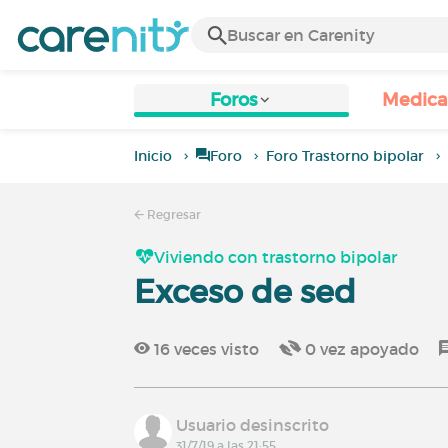
Foros
Medic
Inicio
Foro
Foro Trastorno bipolar
Regresar
Viviendo con trastorno bipolar
Exceso de sed
16
veces visto
0
vez apoyado
Usuario desinscrito
31/7/19 a las 21:55