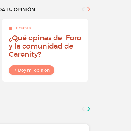
DA TU OPINIÓN
Encuesta
Encuesta
¿Qué opinas del Foro
Conviér
y la comunidad de
embajad
Carenity?
Carenity
diferenc
comuni
Doy mi opinión
Doy mi o