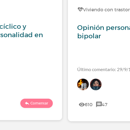
Viviendo con trasto
cíclico y
Opinión persona
rsonalidad en
bipolar
Último comentario: 29/9/
Comentar
610
47