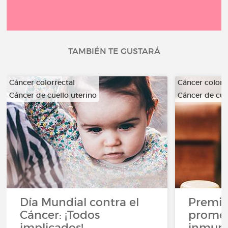
TAMBIÉN TE GUSTARÁ
Cáncer colorrectal
Cáncer colorr
Cáncer de cuello uterino
Cáncer de cue
…
…
Día Mundial contra el
Premio
Cáncer: ¡Todos
promes
implicados!
inmuno