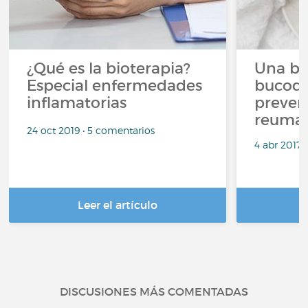
¿Qué es la bioterapia?
Una bu
Especial enfermedades
bucode
inflamatorias
prevenir
reumat
24 oct 2019 • 5 comentarios
4 abr 2017 
Leer el artículo
DISCUSIONES MÁS COMENTADAS