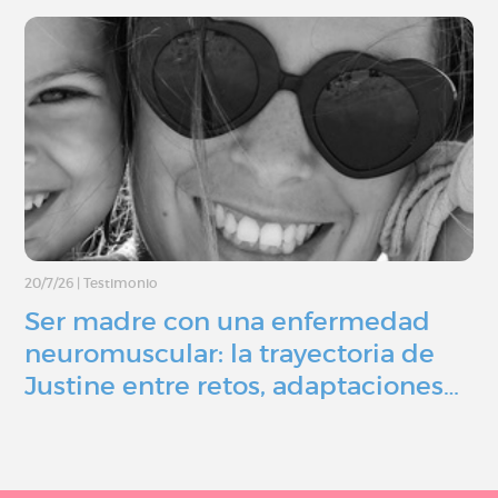
20/7/26
|
Testimonio
Ser madre con una enfermedad
neuromuscular: la trayectoria de
Justine entre retos, adaptaciones…