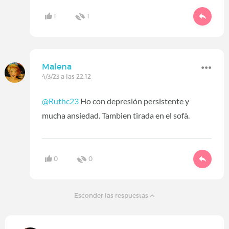
1
1
Malena
4/3/23 a las 22:12
@Ruthc23
Ho con depresión persistente y
mucha ansiedad. Tambien tirada en el sofà.
0
0
Esconder las respuestas