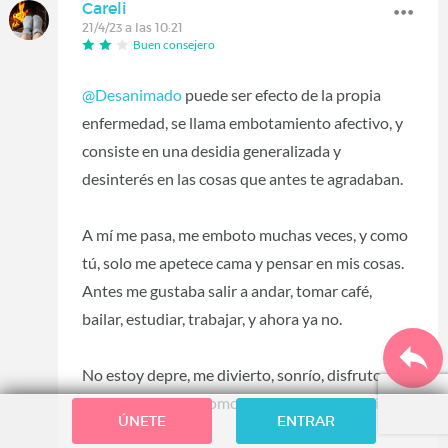
Careli
21/4/23 a las 10:21
Buen consejero
@Desanimado
puede ser efecto de la propia
enfermedad, se llama embotamiento afectivo, y
consiste en una desidia generalizada y
desinterés en las cosas que antes te agradaban.
A mí me pasa, me emboto muchas veces, y como
tú, solo me apetece cama y pensar en mis cosas.
Antes me gustaba salir a andar, tomar café,
bailar, estudiar, trabajar, y ahora ya no.
No estoy depre, me divierto, sonrío, disfruto de
las cosas, pero es como si tuviese una desidia
ÚNETE
ENTRAR
permanente.