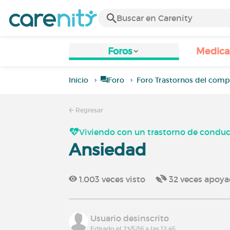
Foros
Medic
Inicio
Foro
Foro Trastornos del com
Regresar
Viviendo con un trastorno de condu
Ansiedad
1.003
veces visto
32
veces apoy
Usuario desinscrito
Editado el 23/5/16 a las 12:45