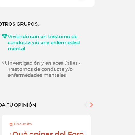
OTROS GRUPOS...
Viviendo con un trastorno de
conducta y/o una enfermedad
mental
Investigación y enlaces útiles -
Trastornos de conducta y/o
enfermedades mentales
DA TU OPINIÓN
Encuesta
Encuesta
¿Qué opinas del Foro
Conviér