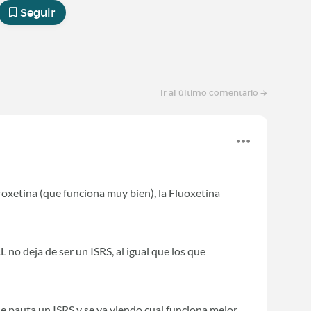
Seguir
Ir al último comentario
oxetina (que funciona muy bien), la Fluoxetina
 deja de ser un ISRS, al igual que los que
e pauta un ISRS y se va viendo cual funciona mejor