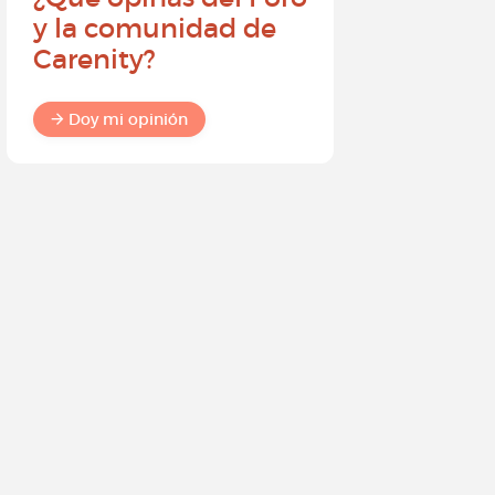
y la comunidad de
embajad
Carenity?
Carenity
diferenc
comuni
Doy mi opinión
Doy mi o