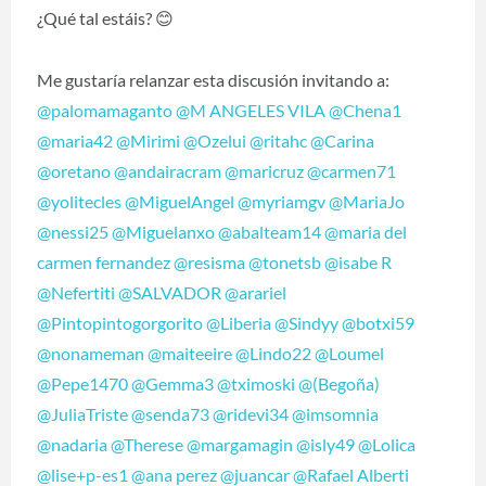
¿Qué tal estáis?
😊
Me gustaría relanzar esta discusión invitando a:
@palomamaganto
@M ANGELES VILA
@Chena1
@maria42
@Mirimi
@Ozelui
@ritahc
@Carina
@oretano
@andairacram
@maricruz
@carmen71
@yolitecles
@MiguelAngel
@myriamgv
@MariaJo
@nessi25
@Miguelanxo
@abalteam14
@maria del
carmen fernandez
@resisma
@tonetsb
@isabe R
@Nefertiti
@SALVADOR
@arariel
@Pintopintogorgorito
@Liberia
@Sindyy
@botxi59
@nonameman
@maiteeire
@Lindo22
@Loumel
@Pepe1470
@Gemma3
@tximoski
@(Begoña)
@JuliaTriste
@senda73
@ridevi34
@imsomnia
@nadaria
@Therese
@margamagin
@isly49
@Lolica
@lise+p-es1
@ana perez
@juancar
@Rafael Alberti