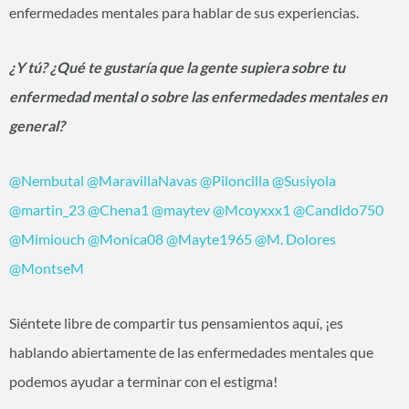
enfermedades mentales para hablar de sus experiencias.
¿Y tú? ¿Qué te gustaría que la gente supiera sobre tu
enfermedad mental o sobre las enfermedades mentales en
general?
@Nembutal
‍
@MaravillaNavas
‍
@Piloncilla
‍
@Susiyola
‍ ‍
@martin_23
‍
@Chena1
‍
@maytev
‍
@Mcoyxxx1
‍
@Candido750
@Mimiouch
‍
@Monica08
‍
@Mayte1965
‍
@M. Dolores
@MontseM
‍
Siéntete libre de compartir tus pensamientos aquí, ¡es
hablando abiertamente de las enfermedades mentales que
podemos ayudar a terminar con el estigma!