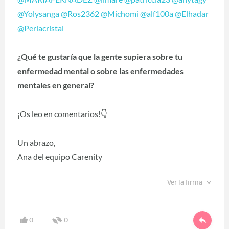
@Yolysanga
@Ros2362
@Michomi
@alf100a
@Elhadar
@Perlacristal
¿Qué te gustaría que la gente supiera sobre tu
enfermedad mental o sobre las enfermedades
mentales en general?
¡Os leo en comentarios!👇
Un abrazo,
Ana del equipo Carenity
Ver la firma
0
0