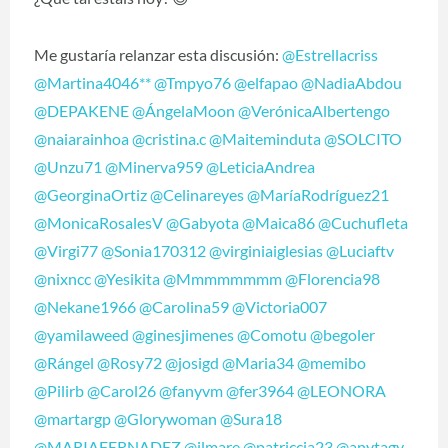
Me gustaría relanzar esta discusión:
@Estrellacriss
@Martina4046**
@Tmpyo76
@elfapao
@NadiaAbdou
@DEPAKENE
@ÁngelaMoon
@VerónicaAlbertengo
@naiarainhoa
@cristina.c
@Maiteminduta
@SOLCITO
@Unzu71
@Minerva959
@LeticiaAndrea
@GeorginaOrtiz
@Celinareyes
@MaríaRodríguez21
@MonicaRosalesV
@Gabyota
@Maica86
@Cuchufleta
@Virgi77
@Sonia170312
@virginiaiglesias
@Luciaftv
@nixncc
@Yesikita
@Mmmmmmmm
@Florencia98
@Nekane1966
@Carolina59
@Victoria007
@yamilaweed
@ginesjimenes
@Comotu
@begoler
@Rángel
@Rosy72
@josigd
@Maria34
@memibo
@Pilirb
@Carol26
@fanyvm
@fer3964
@LEONORA
@martargp
@Glorywoman
@Sura18
@MARIAFERNADEZ
@ilmare
@patriccia23
@anytagy