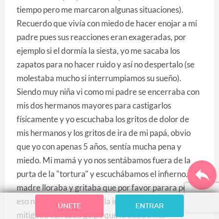
tiempo pero me marcaron algunas situaciones).
Recuerdo que vivía con miedo de hacer enojar a mi
padre pues sus reacciones eran exageradas, por
ejemplo si el dormía la siesta, yo me sacaba los
zapatos para no hacer ruido y así no despertalo (se
molestaba mucho si interrumpiamos su sueño).
Siendo muy niña vi como mi padre se encerraba con
mis dos hermanos mayores para castigarlos
físicamente y yo escuchaba los gritos de dolor de
mis hermanos y los gritos de ira de mi papá, obvio
que yo con apenas 5 años, sentía mucha pena y
miedo. Mi mamá y yo nos sentábamos fuera de la
purta de la "tortura" y escuchábamos el infierno... mi
madre lloraba y gritaba que por favor parara pero
eso no pasaba hasta que la ira de mi padre era
ÚNETE
ENTRAR
mitigada con cada golpe que le daba a mis