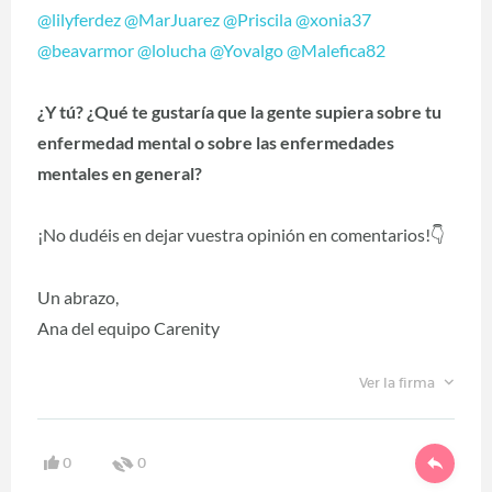
@lilyferdez
@MarJuarez
@Priscila
@xonia37
@beavarmor
@lolucha
@Yovalgo
@Malefica82
¿Y tú? ¿Qué te gustaría que la gente supiera sobre tu
enfermedad mental o sobre las enfermedades
mentales en general?
¡No dudéis en dejar vuestra opinión en comentarios!
👇
Un abrazo,
Ana del equipo Carenity
Ver la firma
0
0