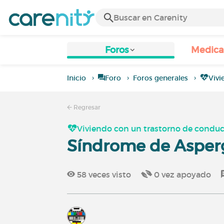
Foros
Medic
Inicio
Foro
Foros generales
Vivi
Regresar
Viviendo con un trastorno de condu
Síndrome de Asperg
58
veces visto
0
vez apoyado