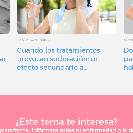
11/7/26
|
Actualidad
6/7/2
Cuando los tratamientos
Do
ar:
provocan sudoración: un
pe
efecto secundario a…
ha
¿Este tema te interesa?
a plataforma, infórmate sobre tu enfermedad o la