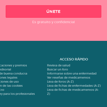
ÚNETE
Es gratuito y confidencial
ACCESO RÁPIDO
icaciones y premios
Revista de salud
editorial
Buscar un foro
 de buena conducta
Informarse sobre una enfermedad
ones legales
Ver reseñas de medicamentos
ciones de uso
Lista de foros (A-Z)
n de las cookies
Lista de fichas de enfermedades (A-Z)
cto
Lista de fichas de medicamentos (A-
ty para los profesionales
Z)