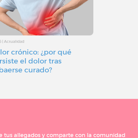
6
|
Actualidad
20/6/26
|
Actualidad
lor crónico: ¿por qué
Nuestro si
rsiste el dolor tras
un equilibr
baerse curado?
corazón de
 de tus allegados y comparte con la comunidad