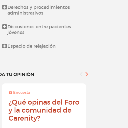
Derechos y procedimientos
Novedades d
administrativos
Todo sobre l
Discusiones entre pacientes
jóvenes
¿Cómo utiliz
Espacio de relajación
DA TU OPINIÓN
Encuesta
Encuesta
¿Qué opinas del Foro
Conviér
y la comunidad de
embajad
Carenity?
Carenity
diferenc