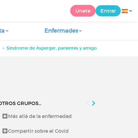
Únete
Entrar
ta
Enfermades
Síndrome de Asperger, parientes y amigos
OTROS GRUPOS...
Más allá de la enfermedad
Lo que te co
Compartir sobre el Covid
Noticias de 