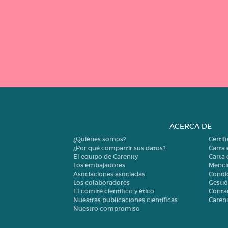
ACERCA DE
¿Quiénes somos?
Certif
¿Por qué compartir sus datos?
Carta 
El equipo de Carenity
Carta
Los embajadores
Menci
Asociaciones asociadas
Condi
Los colaboradores
Gestió
El comité científico y ético
Conta
Nuestras publicaciones científicas
Careni
Nuestro compromiso