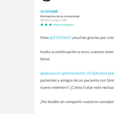
AndreaB
Animadora de la comunidad
16/11/21 a las 11:08
Buen consejero
Hola
@23183643
‍ ¡muchas gracias por cre
Invito a continuación a unos cuantos miem
tema:
@alexyeva5
‍
@Antoniohm_03
‍
@Ariana
‍
@a
parientes y amigos de un paciente con Sínd
nuevo miembro? ¿Cómo tratar este rechaz
¡No dudéis en compartir vuestros consejo