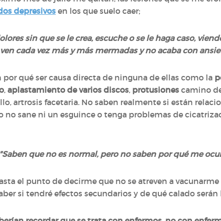
dos depresivos
en los que suelo caer;
dolores sin que se le crea, escuche o se le haga caso, vi
 ven cada vez más y más mermadas y no acaba con ansie
 por qué ser causa directa de ninguna de ellas como la
p
to
,
aplastamiento de varios discos
,
protusiones
camino de
o, artrosis facetaria. No saben realmente si están relacio
no sane ni un esguince o tenga problemas de cicatrizaci
"Saben que no es normal, pero no saben por qué me ocur
ta el punto de decirme que no se atreven a vacunarme d
aber si tendré efectos secundarios y de qué calado serán
berían recordar que se trata con enfermos, no con enfe