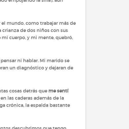
edo empujando la silla), aún
er el mundo, como trabajar más de
la crianza de dos niños con sus
 mi cuerpo, y mi mente, quebró,
i pensar ni hablar. Mi marido se
eran un diagnóstico y dejaran de
antas cosas detrás que
me sentí
en las caderas además de la
iga crónica, la espalda bastante
ientos descubrimos que tengo