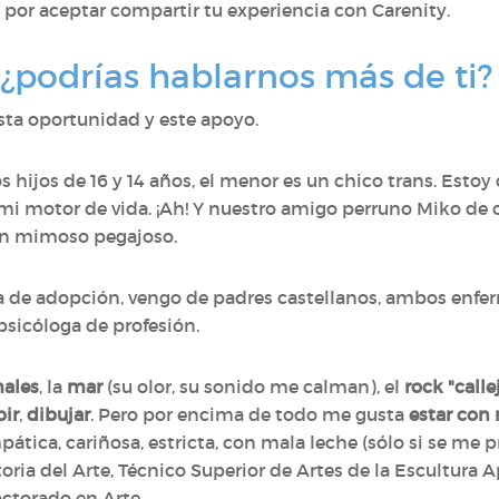
 por aceptar compartir tu experiencia con Carenity.
 ¿podrías hablarnos más de ti?
sta oportunidad y este apoyo.
 hijos de 16 y 14 años, el menor es un chico trans. Est
mi motor de vida. ¡Ah! Y nuestro amigo perruno Miko de c
s un mimoso pegajoso.
 de adopción, vengo de padres castellanos, ambos enfer
sicóloga de profesión.
ales
, la
mar
(su olor, su sonido me calman), el
rock "calle
bir
,
dibujar
. Pero por encima de todo me gusta
estar con 
ática, cariñosa, estricta, con mala leche (sólo si se me 
oria del Arte, Técnico Superior de Artes de la Escultura A
octorado en Arte.