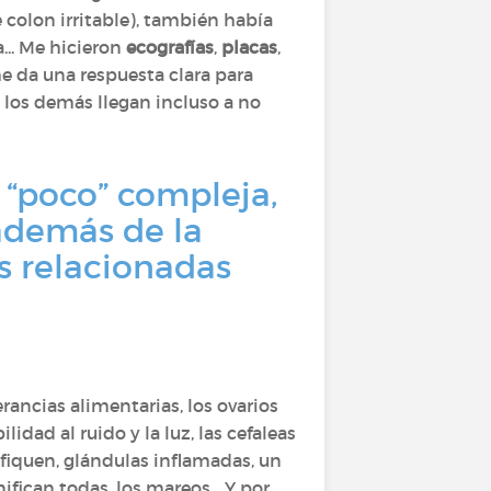
e colon irritable), también había
... Me hicieron
ecografías
,
placas
,
e da una respuesta clara para
, los demás llegan incluso a no
 “poco” compleja,
además de la
as relacionadas
rancias alimentarias, los ovarios
dad al ruido y la luz, las cefaleas
tifiquen, glándulas inflamadas, un
fican todas, los mareos... Y por