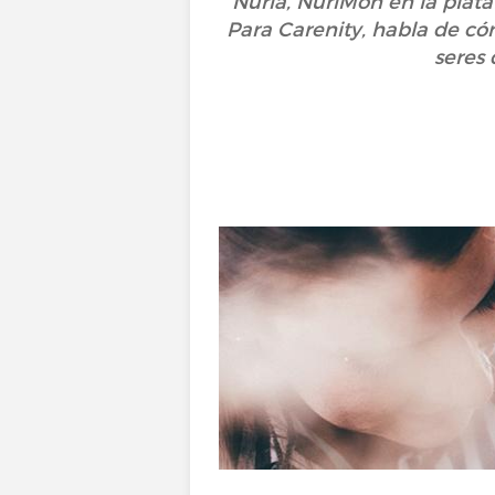
Nuria, NuriMon en la plata
Para Carenity, habla de có
seres 