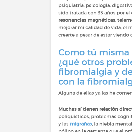
psiquiatría, psicología, digesti
sido tratada con 33 años por el 
resonancias magnéticas
,
teleme
mejorar mi calidad de vida, el 
creerte a pesar de estar vien
Como tú misma me
¿qué otros prob
fibromialgia y de
con la fibromialg
Alguna de ellas ya las he come
Muchas sí tienen relación direct
poliquísticos, problemas cogniti
y las
migrañas
, la niebla menta
pólipo en la garganta que el pró