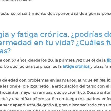
l postureo, el sentimiento de superioridad de algunas per
gia y fatiga crónica, ¿podrías 
ermedad en tu vida? ¿Cuáles f
as?
a con 37 años, desde los 20, la primera vez que oí de la
fi
 Lo que fue una sorpresa fue la
fatiga crónica
y otras "am
s de edad con
problemas en las manos, aunque
en reali
me lesioné el pie izquierdo, la articulación del tarso con e
del trocánter mayor en ambas, que se cronificó. Desde ent
 bebé y una niña enfermiza. Sin embargo mis padres, enfe
de ser dependiente de grado II, gran discapacitada con u