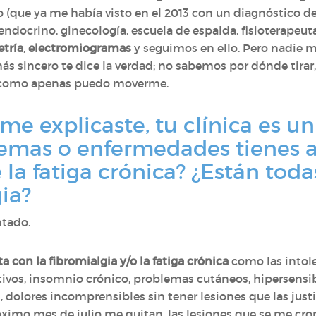
vo (que ya me había visto en el 2013 con un diagnóstico d
endocrino, ginecología, escuela de espalda, fisioterapeuta
tría
,
electromiogramas
y seguimos en ello. Pero nadie m
más sincero te dice la verdad; no sabemos por dónde tirar
do como apenas puedo moverme.
 explicaste, tu clínica es un
lemas o enfermedades tienes 
 la fatiga crónica? ¿Están tod
ia?
ntado.
a con la fibromialgia y/o la fatiga crónica
como las intole
vos, insomnio crónico, problemas cutáneos, hipersensibili
l, dolores incomprensibles sin tener lesiones que las jus
ximo mes de julio me quitan, las lesiones que se me croni