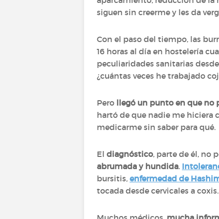
aparcamiento, reducción de la m
siguen sin creerme y les da verg
Con el paso del tiempo, las bu
16 horas al día en hostelería c
peculiaridades sanitarias desd
¿cuántas veces he trabajado coj
Pero
llegó un punto en que no
hartó de que nadie me hiciera 
medicarme sin saber para qué.
El
diagnóstico
, parte de él, n
abrumada y hundida
.
Intoleran
bursitis,
enfermedad de Hashi
tocada desde cervicales a coxis.
Muchos médicos,
mucha infor