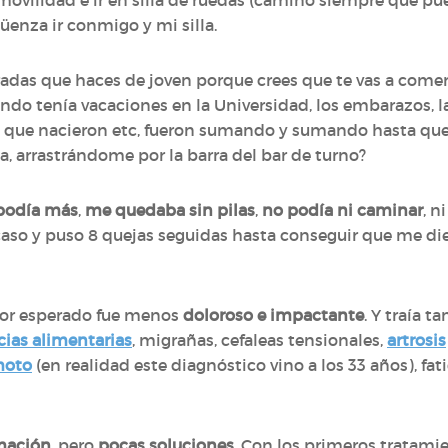
ovilidad e ir en silla de ruedas (camino siempre que pu
üenza ir conmigo y mi silla.
rradas que haces de joven porque crees que te vas a com
uando tenía vacaciones en la Universidad, los embarazos, 
e que nacieron etc, fueron sumando y sumando hasta que
a, arrastrándome por la barra del bar de turno?
 podía más
,
me quedaba sin pilas
,
no podía ni caminar
, n
caso y puso 8 quejas seguidas hasta conseguir que me di
o por esperado fue menos
doloroso e impactante
. Y traía t
cias alimentarias
, migrañas, cefaleas tensionales,
artrosis
moto
(en realidad este diagnóstico vino a los 33 años), fat
mación
, pero
pocas soluciones
. Con los primeros tratam