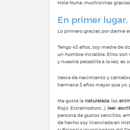
Hola Nuria, muchísimas gracias
En primer lugar,
Lo primero gracias por darme e
Tengo 43 años, soy madre de dos
un hombre increíble. Ellos son 
y nuestra pesadilla a la vez, e
Vasca de nacimiento y cántabra
hermana 3 años mayor que yo, p
Me gusta la
naturaleza
, los
anim
Rojo, Extremoduro...),
leer
,
escri
persona de gustos sencillos, emp
de hecho soy licenciada en Hist
suficiencia investigadora del D