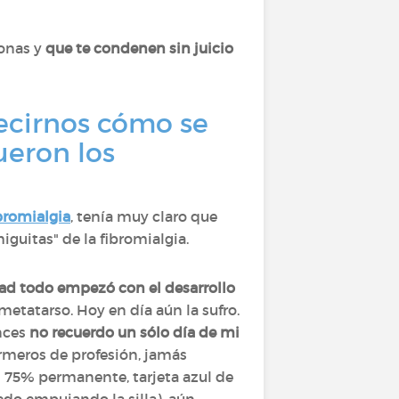
sonas y
que te condenen sin juicio
decirnos cómo se
ueron los
bromialgia
, tenía muy claro que
iguitas" de la fibromialgia.
dad
todo empezó con el desarrollo
l metatarso. Hoy en día aún la sufro.
onces
no recuerdo un sólo día de mi
rmeros de profesión, jamás
n 75% permanente, tarjeta azul de