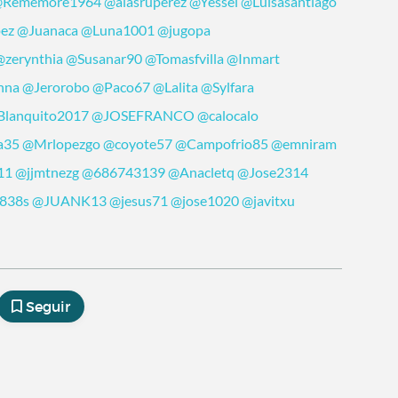
Rememore1964
@alasruperez
@Yessel
@Luisasantiago
pez
@Juanaca
@Luna1001
@jugopa
@zerynthia
@Susanar90
@Tomasfvilla
@Inmart
nna
@Jerorobo
@Paco67
@Lalita
@Sylfara
Blanquito2017
@JOSEFRANCO
@calocalo
a35
@Mrlopezgo
@coyote57
@Campofrio85
@emniram
11
@jjmtnezg
@686743139
@Anacletq
@Jose2314
838s
@JUANK13
@jesus71
@jose1020
@javitxu
Seguir