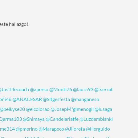
ste hallazgo!
Justlifecoach
@aperso
@Monti76
@laura93
@tserrat
oñi46
@ANACESAR
@Sitgesfesta
@manganeso
@belkyse20
@elcolorao
@JosepMªgimenogil
@lusaga
Qarma103
@Shimaya
@Candelariatfe
@Luzdembisnki
me314
@pmerino
@Marapeco
@Jlloreta
@Herguido