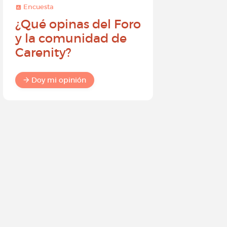
Encuesta
Encuesta
¿Qué opinas del Foro
Conviér
y la comunidad de
embajad
Carenity?
Carenity
diferenc
comuni
Doy mi opinión
Doy mi o