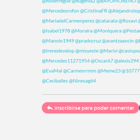
@Roserregue
@eugenia2
@BAYOMORENO
@
@Mercedesrofon
@CristinaFR
@Alejandrolo
@MariadelCarmenperez
@catacata
@Rosavi
@Isabel1978
@Moraira
@Moniquera
@Pesta
@Manolo1949
@pradocruz
@arantzaancin
@
@Irenedevelop
@misyeste
@Marivi
@casiope
@Mercedes11271954
@Oscar67
@alexis294
@EvaMal
@Carmenrrmm
@Meme23
@10777
@Ceciballes
@Ninesag64
Inscribirse para poder comentar