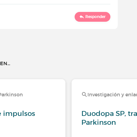
Responder
N...
 Parkinson
Investigación y enla
e impulsos
Duodopa SP, tra
Parkinson