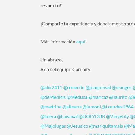
respecto?
¡Comparte tu experiencia y debatamos sobre e
Más información
aquí
.
Un abrazo,
Ana del equipo Carenity
@alix2411
@rrmartin
@joaquinsal
@manger
@
@deMedicis
@Meduca
@maricaz
@Taurito
@T
@madrina
@alteana
@lumoni
@Lourdes1964
@lulera
@Luisaval
@DOLYDUR
@Vinyetify
@
@Majolugas
@Jesusico
@mariquitamala
@Ma