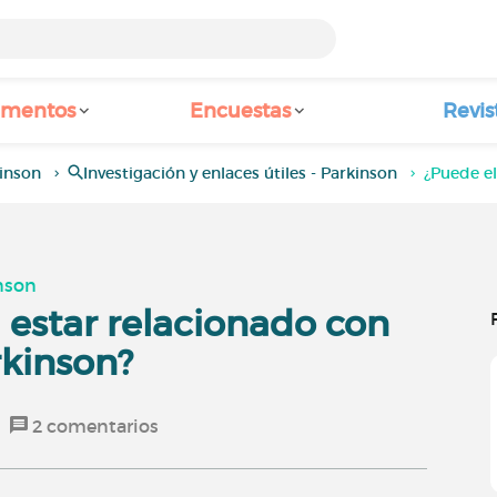
amentos
Encuestas
Revis
inson
Investigación y enlaces útiles - Parkinson
¿Puede el
inson
l estar relacionado con
rkinson?
2
comentarios