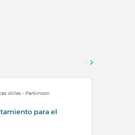
ces útiles - Parkinson
Investiga
tamiento para el
Seis co
de Park