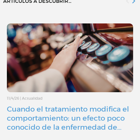
ARTÍCULOS A DESCUBRIR...
11/4/26
|
Actualidad
Cuando el tratamiento modifica el
comportamiento: un efecto poco
conocido de la enfermedad de…