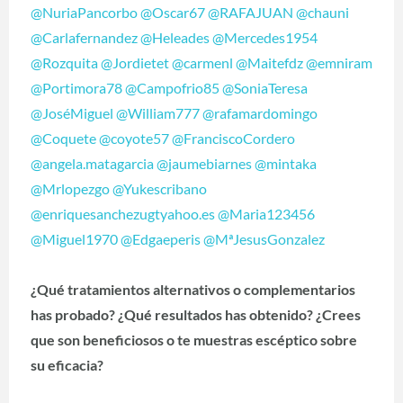
@NuriaPancorbo
@Oscar67
@RAFAJUAN
@chauni
@Carlafernandez
@Heleades
@Mercedes1954
@Rozquita
@Jordietet
@carmenl
@Maitefdz
@emniram
@Portimora78
@Campofrio85
@SoniaTeresa
@JoséMiguel
@William777
@rafamardomingo
@Coquete
@coyote57
@FranciscoCordero
@angela.matagarcia
@jaumebiarnes
@mintaka
@Mrlopezgo
@Yukescribano
@enriquesanchezugtyahoo.es
@Maria123456
@Miguel1970
@Edgaeperis
@MªJesusGonzalez
¿Qué tratamientos alternativos o complementarios
has probado? ¿Qué resultados has obtenido? ¿Crees
que son beneficiosos o te muestras escéptico sobre
su eficacia?