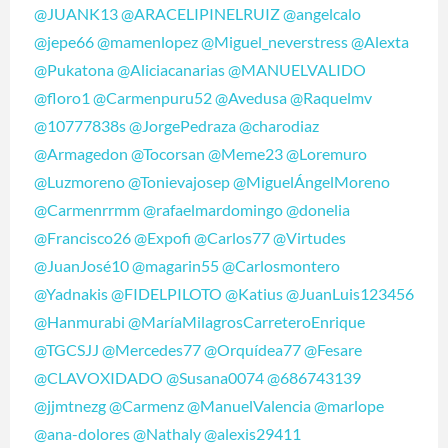
@JUANK13
@ARACELIPINELRUIZ
@angelcalo
@jepe66
@mamenlopez
@Miguel_neverstress
@Alexta
@Pukatona
@Aliciacanarias
@MANUELVALIDO
@floro1
@Carmenpuru52
@Avedusa
@Raquelmv
@10777838s
@JorgePedraza
@charodiaz
@Armagedon
@Tocorsan
@Meme23
@Loremuro
@Luzmoreno
@Tonievajosep
@MiguelÁngelMoreno
@Carmenrrmm
@rafaelmardomingo
@donelia
@Francisco26
@Expofi
@Carlos77
@Virtudes
@JuanJosé10
@magarin55
@Carlosmontero
@Yadnakis
@FIDELPILOTO
@Katius
@JuanLuis123456
@Hanmurabi
@MaríaMilagrosCarreteroEnrique
@TGCSJJ
@Mercedes77
@Orquídea77
@Fesare
@CLAVOXIDADO
@Susana0074
@686743139
@jjmtnezg
@Carmenz
@ManuelValencia
@marlope
@ana-dolores
@Nathaly
@alexis29411