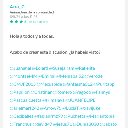
Ana_C
Animadora de la comunidad
6/8/24 a las 11:46
Buen consejero
Hola a todos y a todas,
Acabo de crear esta discusión, ¿la habéis visto?
@Juananal
@Lolard
@Susejairam
@Rakelita
@MontseMM
@Emimii
@Meniabal52
@Verode
@CMJF2015
@Mecuspide
@fantasma012
@Puritapp
@Papillon
@Cristinar
@Romero
@Yagooo
@Fannys
@Pascualcuesta
@Himalaya
@JUANFELIPE
@arielmart242
@Arrow75
@LucíaT
.
@xavijuke
@Ceciballes
@fabianrmz99
@Puchetta
@Mariantonia
@Franchus
@devid47
@jesus71
@Dunia3030
@Jabato