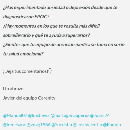
¿Has experimentado ansiedad o depresión desde que te
diagnosticaron EPOC?
¿Hay momentos en los que te resulta más difícil
sobrellevarlo y qué te ayuda a superarlos?
¿Sientes que tu equipo de atención médica se toma en serio
tu salud emocional?
¡Deja tus comentarios!👇
Un abrazo,
Javier, del equipo Carenity
@Manuel07
@luishevia
@martagarciaperez
@Juani24
@irenesanc
@vnvg1966
@Sacristia
@JoseValentin
@Ramon