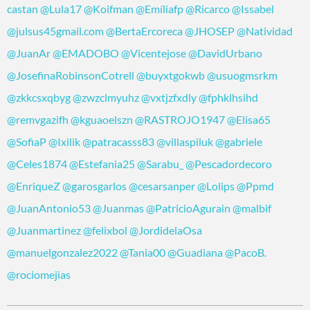
castan
@Lula17
@Koifman
@Emíliafp
@Ricarco
@Issabel
@julsus45gmail.com
@BertaErcoreca
@JHOSEP
@Natividad
@JuanAr
@EMADOBO
@Vicentejose
@DavidUrbano
@JosefinaRobinsonCotrell
@buyxtgokwb
@usuogmsrkm
@zkkcsxqbyg
@zwzclmyuhz
@vxtjzfxdly
@fphklhsihd
@remvgazifh
@kguaoelszn
@RASTROJO1947
@Elisa65
@SofiaP
@Ixilik
@patracasss83
@villaspiluk
@gabriele
@Celes1874
@Estefania25
@Sarabu_
@Pescadordecoro
@EnriqueZ
@garosgarlos
@cesarsanper
@Lolips
@Ppmd
@JuanAntonio53
@Juanmas
@PatricioAgurain
@malbif
@Juanmartinez
@felixbol
@JordidelaOsa
@manuelgonzalez2022
@Tania00
@Guadiana
@PacoB.
@rociomejias