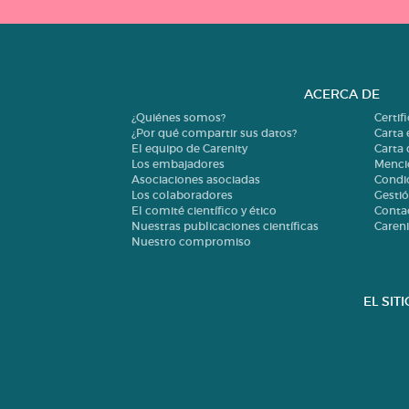
ACERCA DE
¿Quiénes somos?
Certif
¿Por qué compartir sus datos?
Carta 
El equipo de Carenity
Carta
Los embajadores
Menci
Asociaciones asociadas
Condi
Los colaboradores
Gestió
El comité científico y ético
Conta
Nuestras publicaciones científicas
Careni
Nuestro compromiso
EL SIT