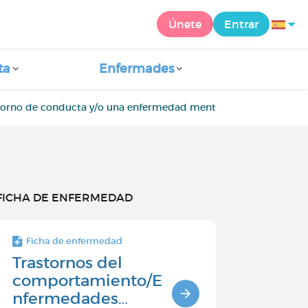
Únete
Entrar
ta
Enfermades
storno de conducta y/o una enfermedad mental
Estrés postr
FICHA DE ENFERMEDAD
Ficha de enfermedad
Trastornos del
comportamiento/E
nfermedades…