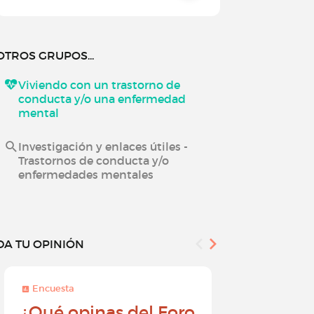
OTROS GRUPOS...
Viviendo con un trastorno de
conducta y/o una enfermedad
mental
Investigación y enlaces útiles -
Trastornos de conducta y/o
enfermedades mentales
DA TU OPINIÓN
Encuesta
Encuesta
¿Qué opinas del Foro
Conviér