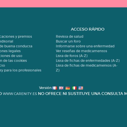
ACCESO RÁPIDO
icaciones y premios
Revista de salud
editorial
Buscar un foro
 de buena conducta
Informarse sobre una enfermedad
ones legales
Ver reseñas de medicamentos
ciones de uso
Lista de foros (A-Z)
n de las cookies
Lista de fichas de enfermedades (A-Z)
cto
Lista de fichas de medicamentos (A-
ty para los profesionales
Z)
Versión
IO
NO OFRECE NI SUSTITUYE UNA CONSULTA M
WWW.CARENITY.ES