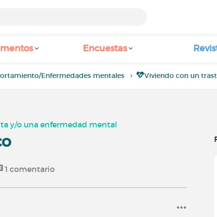
amentos
Encuestas
Revis
portamiento/Enfermedades mentales
Viviendo con un tra
cta y/o una enfermedad mental
co
1
comentario