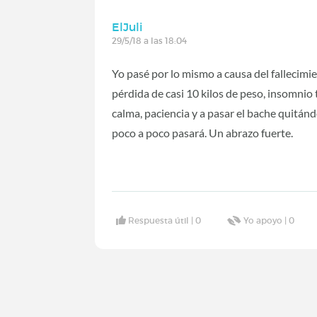
ElJuli
29/5/18 a las 18:04
Yo pasé por lo mismo a causa del fallecim
pérdida de casi 10 kilos de peso, insomnio 
calma, paciencia y a pasar el bache quitán
poco a poco pasará. Un abrazo fuerte.
Respuesta útil |
0
Yo apoyo |
0