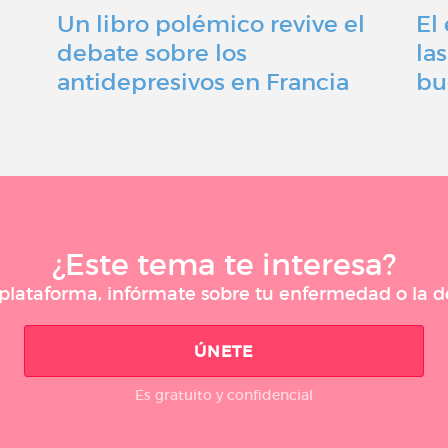
Un libro polémico revive el
El 
debate sobre los
la
antidepresivos en Francia
bu
¿Este tema te interesa?
a plataforma, infórmate sobre tu enfermedad o la
ÚNETE
Es gratuito y confidencial