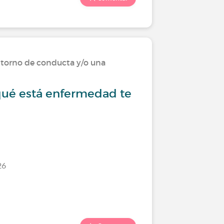
Viviendo
storno de conducta y/o una
enferme
¿Qué se
qué está enfermedad te
¿Debemo
Último comen
26
467