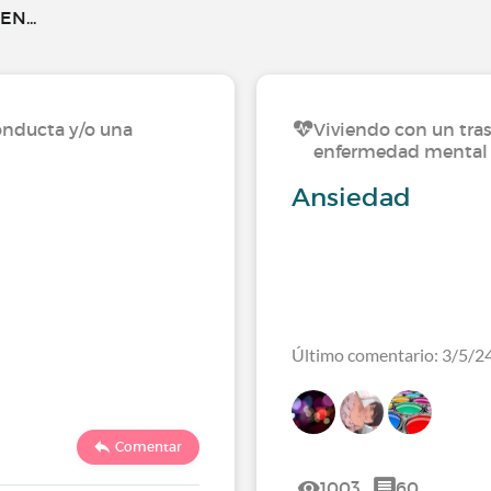
N...
onducta y/o una
Viviendo con un tra
enfermedad mental
Ansiedad
Último comentario: 3/5/2
Comentar
1003
60