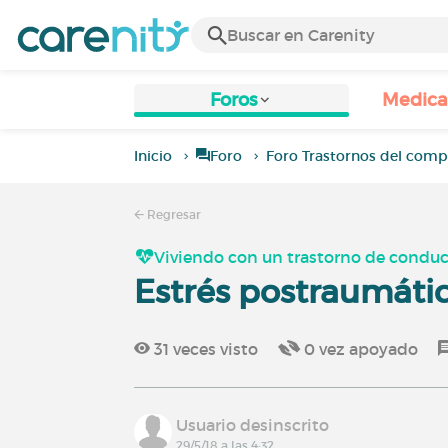
Foros
Medic
Inicio
Foro
Foro Trastornos del com
Regresar
Viviendo con un trastorno de condu
Estrés postraumáti
31
veces visto
0
vez apoyado
Usuario desinscrito
29/5/18 a las 4:32