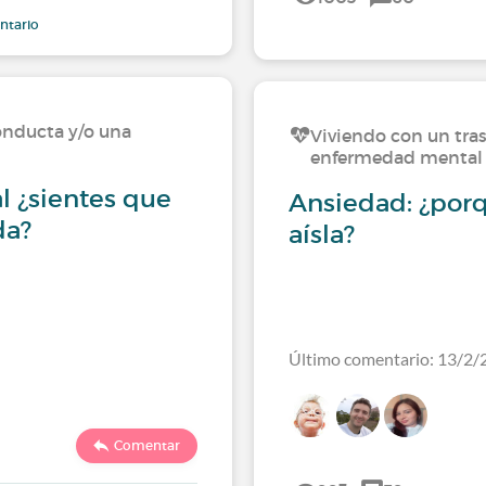
ntario
onducta y/o una
Viviendo con un tra
enfermedad mental
 ¿sientes que
Ansiedad: ¿por
da?
aísla?
Último comentario: 13/2/
Comentar