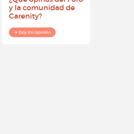
y la comunidad de
embajad
Carenity?
Carenity
diferenc
comuni
Doy mi opinión
Doy mi o