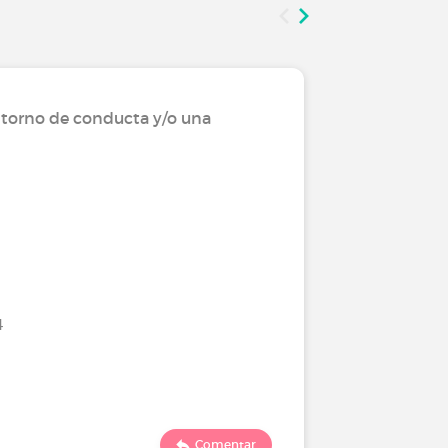
storno de conducta y/o una
Viviendo
enferme
Distimi
Último comen
4
1269
Comentar