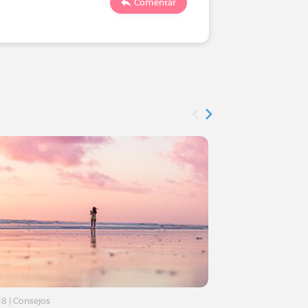
Comentar
18
|
Consejos
16/2/18
|
Consejos