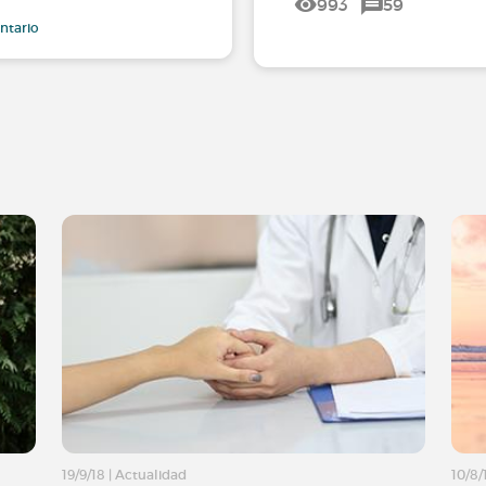
993
59
ntario
19/9/18
|
Actualidad
10/8/