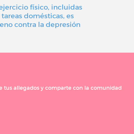
ejercicio físico, incluidas
Un cómic 
s tareas domésticas, es
tan dificil
eno contra la depresión
depresión 
 de tus allegados y comparte con la comunidad