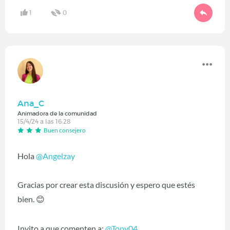
1
0
Ana_C
Animadora de la comunidad
15/4/24 a las 16:28
Buen consejero
Hola
@Angelzay
Gracias por crear esta discusión y espero que estés
bien.
😊
Invito a que comenten a:
@Tony04