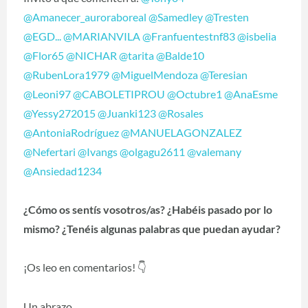
@Amanecer_auroraboreal
@Samedley
@Tresten
@EGD...
@MARIANVILA
@Franfuentestnf83
@isbelia
@Flor65
@NICHAR
@tarita
@Balde10
@RubenLora1979
@MiguelMendoza
@Teresian
@Leoni97
@CABOLETIPROU
@Octubre1
@AnaEsme
@Yessy272015
@Juanki123
@Rosales
@AntoniaRodríguez
@MANUELAGONZALEZ
@Nefertari
@Ivangs
@olgagu2611
@valemany
@Ansiedad1234
¿Cómo os sentís vosotros/as? ¿Habéis pasado por lo
mismo? ¿Tenéis algunas palabras que puedan ayudar?
¡Os leo en comentarios!
👇
Un abrazo,