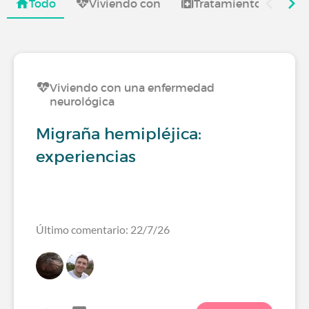
Todo
Viviendo con
Tratamientos
I
Viviendo con una enfermedad
neurológica
Migraña hemipléjica:
experiencias
Último comentario: 22/7/26