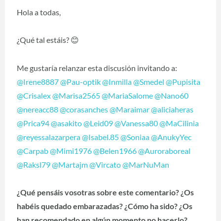
Hola a todas,
¿Qué tal estáis?
😊
Me gustaría relanzar esta discusión invitando a:
@Irene8887
@Pau-optik
@Inmilla
@Smedel
@Pupisita
@Crisalex
@Marisa2565
@MariaSalome
@Nano60
@nereacc88
@corasanches
@Maraimar
@aliciaheras
@Prica94
@asakito
@Leid09
@Vanessa80
@MaCilinia
@reyessalazarpera
@Isabel.85
@Soniaa
@AnukyYec
@Carpab
@Mimi1976
@Belen1966
@Auroraboreal
@Raksl79
@Martajm
@Vircato
@MarNuMan
¿Qué pensáis vosotras sobre este comentario? ¿Os
habéis quedado embarazadas? ¿Cómo ha sido? ¿Os
han recomendado en algún momento no hacerlo?