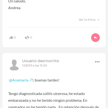
Un saludo,
Andrea
Ver la firma
0
0
Usuario desinscrito
12/8/19 a las 15:03
@Anamaría-75
buenas tardes!
Tengo diagnosticada colitis ulcerosa, he estado
embarazada y no he tenido ningún problema. En
sangrados no he tenido nada... En retención después de