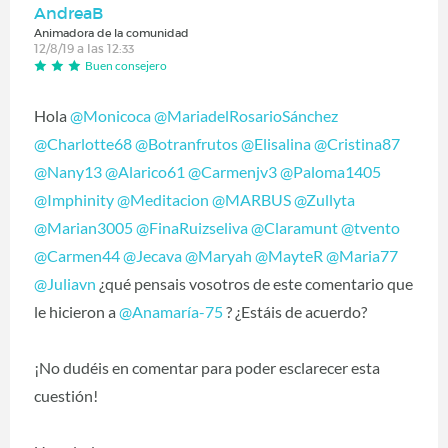
AndreaB
Animadora de la comunidad
12/8/19 a las 12:33
Buen consejero
Hola
@Monicoca
‍
@MariadelRosarioSánchez
@Charlotte68
‍
@Botranfrutos
‍
@Elisalina
‍
@Cristina87
@Nany13
‍
@Alarico61
‍
@Carmenjv3
‍
@Paloma1405
@Imphinity
‍
@Meditacion
‍
@MARBUS
‍
@Zullyta
@Marian3005
‍
@FinaRuizseliva
‍
@Claramunt
‍
@tvento
@Carmen44
‍
@Jecava
‍
@Maryah
‍
@MayteR
‍
@Maria77
@Juliavn
‍ ¿qué pensais vosotros de este comentario que
le hicieron a
@Anamaría-75
‍ ? ¿Estáis de acuerdo?
¡No dudéis en comentar para poder esclarecer esta
cuestión!