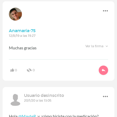
Anamaría-75
12/8/19 a las 19:27
Ver la firma
Muchas gracias
0
0
Usuario desinscrito
20/1/20 a las 13:05
Hola
@MayteR
‍, y ¿cómo hiciste con la medicación?