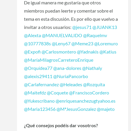
De igual manera me gustaría que otros
miembros puedan leerte y comentar sobre el
tema en esta discusión. Es por ello que vuelvo a
invitar a otros usuarios:
@jesus71
@JUANK13
@Alexta
@MANUELVALIDO
@Raquelmv
@10777838s
@Leny67
@Meme23
@Loremuro
@Expofi
@Carlosmontero
@Yadnakis
@Katius
@MaríaMilagrosCarreteroEnrique
@Orquídea77
@ana-dolores
@Nathaly
@alexis29411
@NuriaPancorbo
@Carlafernandez
@Heleades
@Rozquita
@Maitefdz
@Coquete
@FranciscoCordero
@Yukescribano
@enriquesanchezugtyahoo.es
@Maria123456
@MªJesusGonzalez
@majeto
¿Qué consejos podéis dar vosotros?