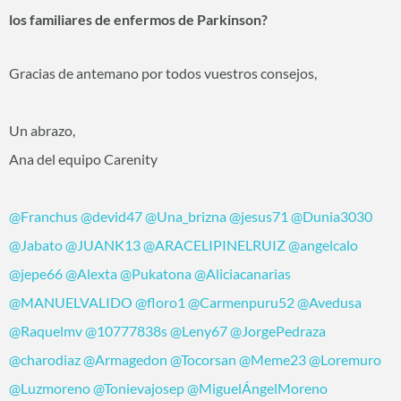
los familiares de enfermos de Parkinson?
Gracias de antemano por todos vuestros consejos,
Un abrazo,
Ana del equipo Carenity
@Franchus
@devid47
@Una_brizna
@jesus71
@Dunia3030
@Jabato
@JUANK13
@ARACELIPINELRUIZ
@angelcalo
@jepe66
@Alexta
@Pukatona
@Aliciacanarias
@MANUELVALIDO
@floro1
@Carmenpuru52
@Avedusa
@Raquelmv
@10777838s
@Leny67
@JorgePedraza
@charodiaz
@Armagedon
@Tocorsan
@Meme23
@Loremuro
@Luzmoreno
@Tonievajosep
@MiguelÁngelMoreno