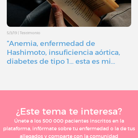
5/3/19
|
Testimonio
“Anemia, enfermedad de
Hashimoto, insuficiencia aórtica,
diabetes de tipo 1… esta es mi…
¿Este tema te interesa?
Únete a los 500 000 pacientes inscritos en la
plataforma, infórmate sobre tu enfermedad o la de tus
allegados y comparte con la comunidad