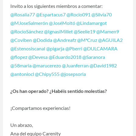
Invito a los siguientes miembros a comentar:
@Rosalia77
@Espartacus7
@Rocio091
@Silvia70
@MJoseSalmerón
@JoséMoltó
@Lindamargot
@RocioSánchez
@IgnasiMillet
@Seelie19
@Mamen9
@Coviben
@Dodida
@Andreafz
@MªCruz
@AGUILA2
@Estenosiscanal
@pigarja
@Pberri
@DULCAMARA
@flopez
@Devesa
@Eduardo2018
@Saranora
@58maria
@marucerezo
@Juanferran
@David1982
@antoniocl
@Chipy555
@josepsoria
¿Os han operado? ¿Habéis sentido molestias?
¡Compartamos experiencias!
Un abrazo,
Ana del equipo Carenity