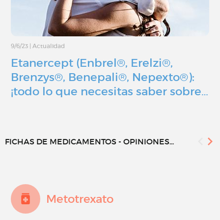
9/6/23
|
Actualidad
Etanercept (Enbrel®, Erelzi®,
Brenzys®, Benepali®, Nepexto®):
¡todo lo que necesitas saber sobre…
FICHAS DE MEDICAMENTOS - OPINIONES...
Metotrexato