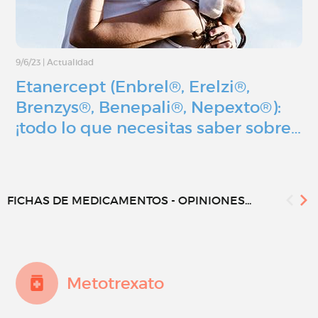
9/6/23
|
Actualidad
Etanercept (Enbrel®, Erelzi®,
Brenzys®, Benepali®, Nepexto®):
¡todo lo que necesitas saber sobre…
FICHAS DE MEDICAMENTOS - OPINIONES...
Metotrexato