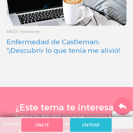
8/6/22
|
Testimonio
Enfermedad de Castleman:
"¡Descubrir lo que tenía me alivió!
¿Este tema te interesa?
Únete a los 500 000 pacientes inscritos en la
plataforma, infórmate sobre tu enfermedad o la de tus
ÚNETE
ENTRAR
allegados y comparte con la comunidad