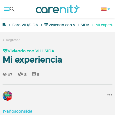
Foro VIH/SIDA
Viviendo con VIH-SIDA
Mi experie
Regresar
Viviendo con VIH-SIDA
Mi experiencia
37
8
5
17añosconsida