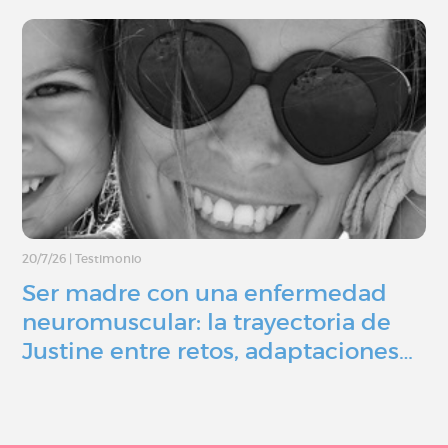
20/7/26
|
Testimonio
Ser madre con una enfermedad
neuromuscular: la trayectoria de
Justine entre retos, adaptaciones…