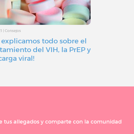
21
|
Consejos
30/11/20
|
Actualida
e explicamos todo sobre el
¿Hacia un 
atamiento del VIH, la PrEP y
lucha cont
carga viral!
 de tus allegados y comparte con la comunidad