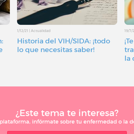
1/12/21
|
Actualidad
19/7/
:
Historia del VIH/SIDA: ¡todo
¡T
e
lo que necesitas saber!
tr
la 
¿Este tema te interesa?
a plataforma, infórmate sobre tu enfermedad o la