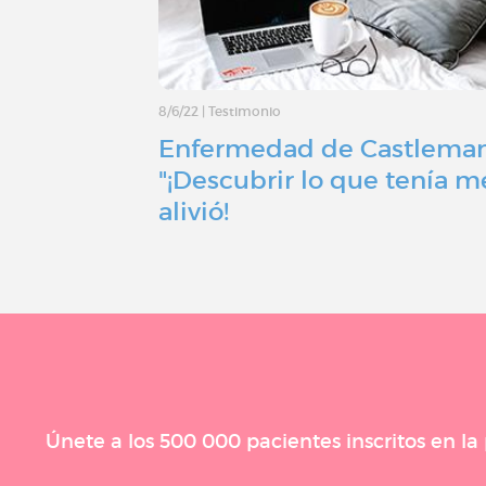
8/6/22
|
Testimonio
Enfermedad de Castleman
"¡Descubrir lo que tenía m
alivió!
Únete a los 500 000 pacientes inscritos en l