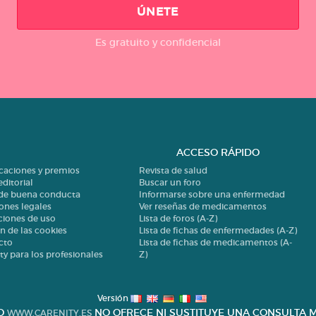
ÚNETE
Es gratuito y confidencial
ACCESO RÁPIDO
icaciones y premios
Revista de salud
editorial
Buscar un foro
 de buena conducta
Informarse sobre una enfermedad
ones legales
Ver reseñas de medicamentos
ciones de uso
Lista de foros (A-Z)
n de las cookies
Lista de fichas de enfermedades (A-Z)
cto
Lista de fichas de medicamentos (A-
ty para los profesionales
Z)
Versión
IO
NO OFRECE NI SUSTITUYE UNA CONSULTA M
WWW.CARENITY.ES