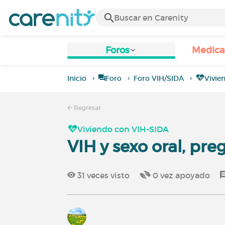
Foros
Medic
Inicio
Foro
Foro VIH/SIDA
Vivie
Regresar
Viviendo con VIH-SIDA
VIH y sexo oral, pre
31
veces visto
0
vez apoyado