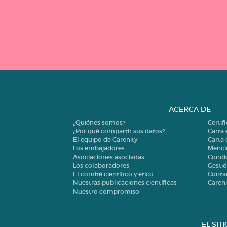
ACERCA DE
¿Quiénes somos?
Certif
¿Por qué compartir sus datos?
Carta 
El equipo de Carenity
Carta
Los embajadores
Menci
Asociaciones asociadas
Condi
Los colaboradores
Gestió
El comité científico y ético
Conta
Nuestras publicaciones científicas
Careni
Nuestro compromiso
EL SIT