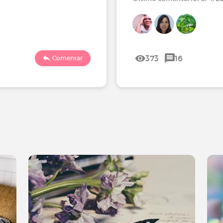
373
16
Comentar