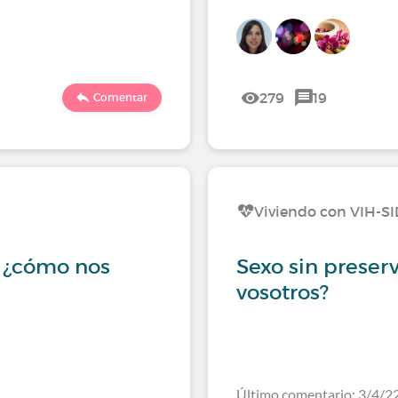
279
19
Comentar
Viviendo con VIH-S
: ¿cómo nos
Sexo sin preser
vosotros?
Último comentario: 3/4/2