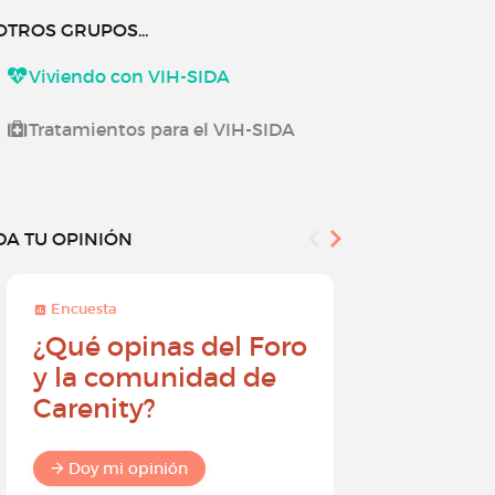
OTROS GRUPOS...
Viviendo con VIH-SIDA
Tratamientos para el VIH-SIDA
DA TU OPINIÓN
Encuesta
Encuesta
¿Qué opinas del Foro
Conviér
y la comunidad de
embajad
Carenity?
Carenity
diferenc
comuni
Doy mi opinión