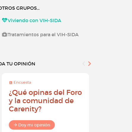
OTROS GRUPOS...
Viviendo con VIH-SIDA
Tratamientos para el VIH-SIDA
DA TU OPINIÓN
Encuesta
Encuesta
¿Qué opinas del Foro
Conviér
y la comunidad de
embajad
Carenity?
Carenity
diferenc
comuni
Doy mi opinión