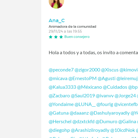
Ana_C
Animadora de la comunidad
29/11/24 a las 19:55
Buen consejero
Hola a todos y a todas, os invito a comenta
@peconde7
@zigor2000
@Xiscus
@kimovi
@micava
@ErnestoPM
@Agusti
@leiremuj
@Kalua3333
@Méxicano
@Cuidados
@bp
@Zacbaro
@Saul2019
@ivanvv
@Jorge24
@Yondaime
@LUNA__
@fourlg
@vicentefb
@Gatuna
@daaanz
@Dashulyaroyadly
@Y
@Herschel
@dzxtckfd
@Dumuro
@Galina
@diegohp
@Arashizilroyadly
@10icdNok