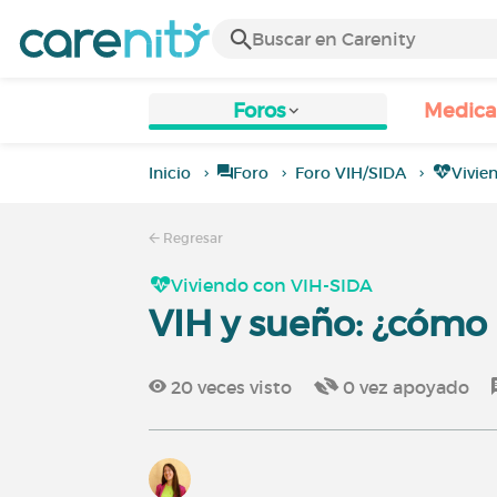
Foros
Medic
Inicio
Foro
Foro VIH/SIDA
Vivie
Regresar
Viviendo con VIH-SIDA
VIH y sueño: ¿cómo
20
veces visto
0
vez apoyado