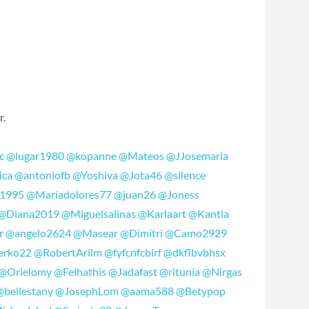
r.
c
@lugar1980
@kopanne
@Mateos
@JJosemaria
ica
@antoniofb
@Yoshiva
@Jota46
@silence
1995
@Maríadolores77
@juan26
@Joness
@Diana2019
@Miguelsalinas
@Karlaart
@Kantia
r
@angelo2624
@Masear
@Dimitri
@Camo2929
erko22
@RobertArilm
@fyfcnfcbirf
@dkflbvbhsx
@Orielomy
@Felhathis
@Jadafast
@ritunia
@Nirgas
@bellestany
@JosephLom
@aama588
@Betypop