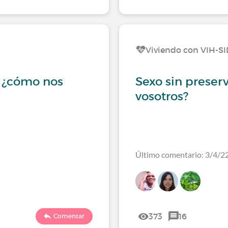
Viviendo con VIH-S
: ¿cómo nos
Sexo sin preser
vosotros?
Último comentario: 3/4/2
373
16
Comentar