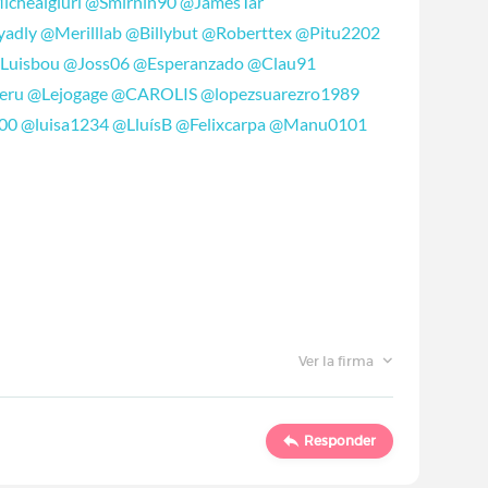
chealglurl
@Smirnin90
@JamesTar
yadly
@Merilllab
@Billybut
@Roberttex
@Pitu2202
Luisbou
@Joss06
@Esperanzado
@Clau91
eru
@Lejogage
@CAROLIS
@lopezsuarezro1989
00
@luisa1234
@LluísB
@Felixcarpa
@Manu0101
Ver la firma
Responder