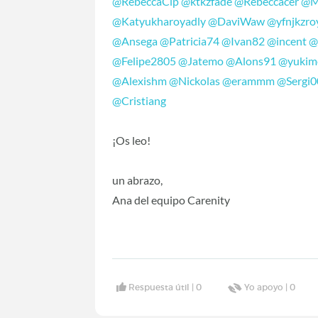
@RebeccaCip
@ktkzfade
@Rebeccacer
@Mi
@Katyukharoyadly
@DaviWaw
@yfnjkzro
@Ansega
@Patricia74
@Ivan82
@incent
@
@Felipe2805
@Jatemo
@Alons91
@yukim
@Alexishm
@Nickolas
@erammm
@Sergi0
@Cristiang
¡Os leo!
un abrazo,
Ana del equipo Carenity
Respuesta útil |
0
Yo apoyo |
0