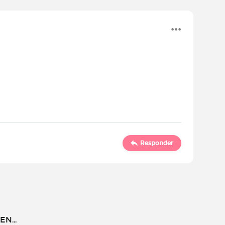
Responder
N...