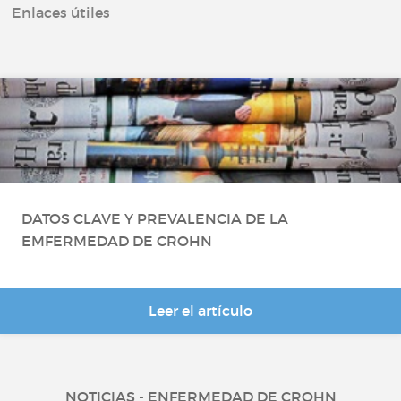
Enlaces útiles
Lupus
Miastenia
Penfigoide ampolloso
Anemia hemolítica autoinmune por
anticuerpos calientes
DATOS CLAVE Y PREVALENCIA DE LA
EMFERMEDAD DE CROHN
Leer el artículo
NOTICIAS - ENFERMEDAD DE CROHN