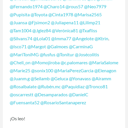
@Fernando1974
@Charo14
@rous57
@Neo7979
@Pupisita
@Toyota
@Cinta1978
@Marisa2565
@Juansa
@Fjsimon2
@Juliapena11
@Lilimp21
@Tam1004
@Jglez84
@Verónica81
@Txafliss
@Silvans74
@Lola01
@Imma77
@Angelote
@Ktrin
.
@Isco71
@Margot
@Galmoes
@CarminaG
@MariToniMG
@fusfus
@Tonitur
@Josécolitis
@Cheli_on
@Momojiroba
@c.palomares
@MariaSalome
@Maríe25
@sonix100
@MariaPerezGarcia
@Elenagon
@Juanm.g
@Seilamb
@Geluca
@Yonavass
@Airamm
@Rosalbalate
@Rubén.mc
@Paquidiaz
@Tronco81
@oscarrestt
@Desamparados
@DanielC
@Fuensanta52
@RosarioSantanaperez
¡Os leo!