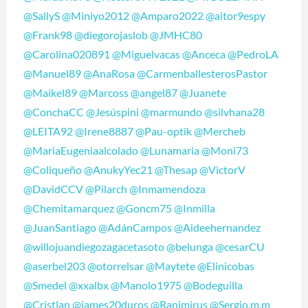
@SallyS
@Miniyo2012
@Amparo2022
@aitor9espy
@Frank98
@diegorojaslob
@JMHC80
@Carolina020891
@Miguelvacas
@Anceca
@PedroLA
@Manuel89
@AnaRosa
@CarmenballesterosPastor
@Maikel89
@Marcoss
@angel87
@Juanete
@ConchaCC
@Jesúspini
@marmundo
@silvhana28
@LEITA92
@Irene8887
@Pau-optik
@Mercheb
@MariaEugeniaalcolado
@Lunamaria
@Moni73
@Coliqueño
@AnukyYec21
@Thesap
@VictorV
@DavidCCV
@Pilarch
@Inmamendoza
@Chemitamarquez
@Goncm75
@Inmilla
@JuanSantiago
@AdánCampos
@Aideehernandez
@willojuandiegozagacetasoto
@belunga
@cesarCU
@aserbel203
@otorrelsar
@Maytete
@Elinicobas
@Smedel
@xxalbx
@Manolo1975
@Bodeguilla
@Cristlan
@james20duros
@Ranimirus
@Sergio.m.m