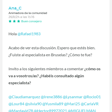
Ana_C
Animadora de la comunidad
26/8/24 a las 13:16
Buen consejero
Hola
@Rafael1983
Acabo de ver esta discusión. Espero que estés bien.
¿Fuiste al especialista en Bruselas? ¿Cómo te fue?
Invito a los siguientes miembros a comentar
¿cómo os
va a vosotros/as? ¿Habéis consultado algún
especialista?
@Claudiamarquez
@Irene3886
@Lysanmar
@Rocio01
@Lour84
@silvia90
@Yusmila89
@Mari25
@CarlaVR
@Mardavid78
@Hector89972021
@MIGUELMAN