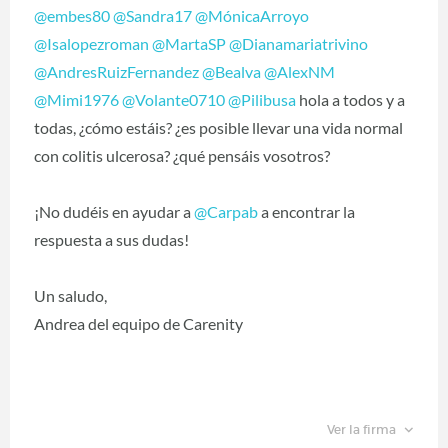
@embes80
‍
@Sandra17
‍
@MónicaArroyo
@Isalopezroman
‍
@MartaSP
‍
@Dianamariatrivino
@AndresRuizFernandez
‍
@Bealva
‍
@AlexNM
@Mimi1976
‍
@Volante0710
‍
@Pilibusa
‍ hola a todos y a
todas, ¿cómo estáis? ¿es posible llevar una vida normal
con colitis ulcerosa? ¿qué pensáis vosotros?
¡No dudéis en ayudar a
@Carpab
‍ a encontrar la
respuesta a sus dudas!
Un saludo,
Andrea del equipo de Carenity
Ver la firma