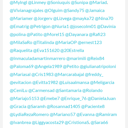
@Mylngl
@Linmey
@Soniuquis
@Sunipa
@Mariad
.
@Vivianagrajales
@Olguim
@Sandy75
@Jamaica
@Mariamer
@Jorgerv
@Lizvega
@mayka72
@Nina70
@Ematrig
@Petrigon
@Nuria1
@josecolm01
@Davinia
@polina
@Patito
@Morel15
@Dayanara
@Rafi23
@MilaSaRo
@Titalinda
@MariaOP
@ernest123
@Raquelita
@Eva151620
@20Estrella
@Inmaculadamartinmarrero
@marimili
@Reix84
@Paloma69
@Angela1989
@Petito
@giulianatripoloni
@Mariasal
@Cris1983
@Marcarabajal
@freddy_
@evitacion
@Evitta1982
@Luisaalmansa
@Meligarcia
@CeniLu
@Carmensad
@Santamaria
@Rolando
@Mariajo5153
@Emebe7
@Enrique_76
@DanielaJuan
@Gracia
@Saramh
@Rosannad1405
@Paciente8
@LydiaRezaRomero
@Mariano57
@Evanna
@Ramiram
@Ivanbrea
@Liggyacosta29
@CristionaS
.
@Sara66