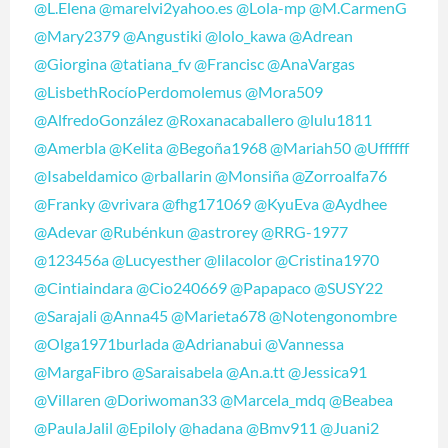
@L.Elena
@marelvi2yahoo.es
@Lola-mp
@M.CarmenG
@Mary2379
@Angustiki
@lolo_kawa
@Adrean
@Giorgina
@tatiana_fv
@Francisc
@AnaVargas
@LisbethRocíoPerdomolemus
@Mora509
@AlfredoGonzález
@Roxanacaballero
@lulu1811
@Amerbla
@Kelita
@Begoña1968
@Mariah50
@Uffffff
@Isabeldamico
@rballarin
@Monsiña
@Zorroalfa76
@Franky
@vrivara
@fhg171069
@KyuEva
@Aydhee
@Adevar
@Rubénkun
@astrorey
@RRG-1977
@123456a
@Lucyesther
@lilacolor
@Cristina1970
@Cintiaindara
@Cio240669
@Papapaco
@SUSY22
@Sarajali
@Anna45
@Marieta678
@Notengonombre
@Olga1971burlada
@Adrianabui
@Vannessa
@MargaFibro
@Saraisabela
@An.a.tt
@Jessica91
@Villaren
@Doriwoman33
@Marcela_mdq
@Beabea
@PaulaJalil
@Epiloly
@hadana
@Bmv911
@Juani2