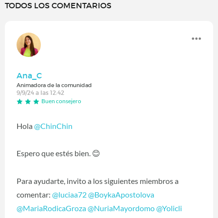
TODOS LOS COMENTARIOS
Ana_C
Animadora de la comunidad
9/9/24 a las 12:42
Buen consejero
Hola
@ChinChin
Espero que estés bien.
😊
Para ayudarte, invito a los siguientes miembros a
comentar:
@luciaa72
@BoykaApostolova
@MariaRodicaGroza
@NuriaMayordomo
@Yolicli