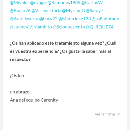
@Mivalor
@evagel
@Ramones1985
@CarlosW
@Boalo76
@Vickyvictoria
@MyriamG
@Saray7
@Aureliaserra
@Lucy22
@MariaJose123
@toñipintado
@JuanaV
@Mambito
@Seloquesiento
@QUIQUE74
¿Os han aplicado este tratamiento alguna vez? ¿Cuál
es vuestra experiencia? ¿Os gustaría saber más al
respecto?
¡Os leo!
un abrazo,
Ana del equipo Carenity
Ver la firma