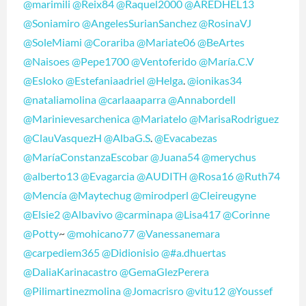
@marimili
@Reix84
@Raquel2000
@AREDHEL13
@Soniamiro
@AngelesSurianSanchez
@RosinaVJ
@SoleMiami
@Corariba
@Mariate06
@BeArtes
@Naisoes
@Pepe1700
@Ventoferido
@María.C.V
@Esloko
@Estefaniaadriel
@Helga
.
@ionikas34
@nataliamolina
@carlaaaparra
@Annabordell
@Marinievesarchenica
@Mariatelo
@MarisaRodriguez
@ClauVasquezH
@AlbaG.S
.
@Evacabezas
@MaríaConstanzaEscobar
@Juana54
@merychus
@alberto13
@Evagarcia
@AUDITH
@Rosa16
@Ruth74
@Mencía
@Maytechug
@mirodperl
@Cleireugyne
@Elsie2
@Albavivo
@carminapa
@Lisa417
@Corinne
@Potty
~
@mohicano77
@Vanessanemara
@carpediem365
@Didionisio
@#a.dhuertas
@DaliaKarinacastro
@GemaGlezPerera
@Pilimartinezmolina
@Jomacrisro
@vitu12
@Youssef