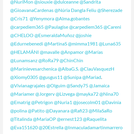
@NuriMon
@siouxie
@dulceanne
@Sandrita
@GioavanaCardenas
@Núria Dangla Feliu
@Sherezade
@Cris71
@Yenymora
@Alma.gobantes
@carpediem365
@Paulagise
@carpediem365
@Careni
@CHELOO
@EsmeraldaMuñoz
@joshie
@Edurnebenedi
@MartinaS
@mimma1981
@Luna635
@HELAMÁNI
@mavalle
@Anpamor
@Marías
@Lunamsanz
@RoRa79
@ChinChin
@Marinievesarchenica
@AlbaG.S.
@ClauVasquezH
@Xiomy0305
@gusgus11
@Sunipa
@Mariad
.
@Vivianagrajales
@Olguim
@Sandy75
@Jamaica
@Mariamer
@Jorgerv
@Lizvega
@mayka72
@Nina70
@Ematrig
@Petrigon
@Nuria1
@josecolm01
@Davinia
@polina
@Patito
@Dayanara
@Rafi23
@MilaSaRo
@Titalinda
@MariaOP
@ernest123
@Raquelita
@Eva151620
@20Estrella
@Inmaculadamartinmarrero