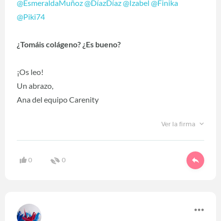
@EsmeraldaMuñoz
@DíazDíaz
@Izabel
@Finika
@Piki74
¿Tomáis colágeno? ¿Es bueno?
¡Os leo!
Un abrazo,
Ana del equipo Carenity
Ver la firma
0
0