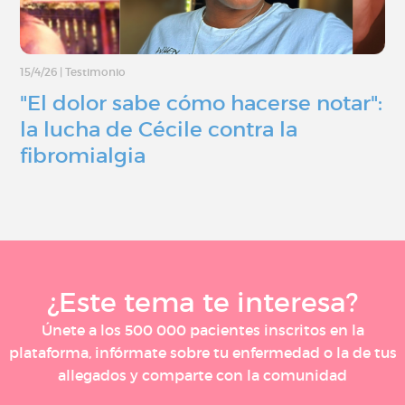
15/4/26
|
Testimonio
"El dolor sabe cómo hacerse notar":
la lucha de Cécile contra la
fibromialgia
¿Este tema te interesa?
Únete a los 500 000 pacientes inscritos en la
plataforma, infórmate sobre tu enfermedad o la de tus
allegados y comparte con la comunidad