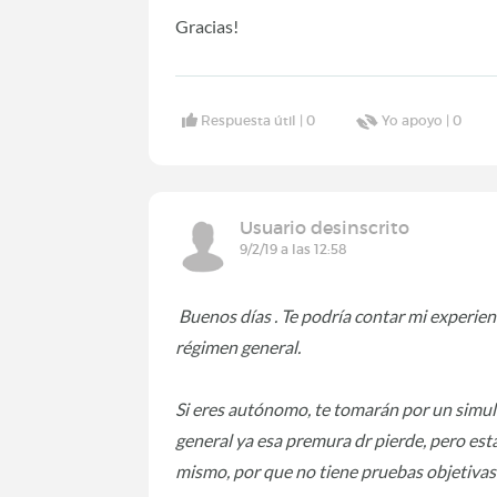
Gracias!
Respuesta útil |
0
Yo apoyo |
0
Usuario desinscrito
9/2/19 a las 12:58
Buenos días . Te podría contar mi experien
régimen general.
Si eres autónomo, te tomarán por un simula
general ya esa premura dr pierde, pero est
mismo, por que no tiene pruebas objetivas