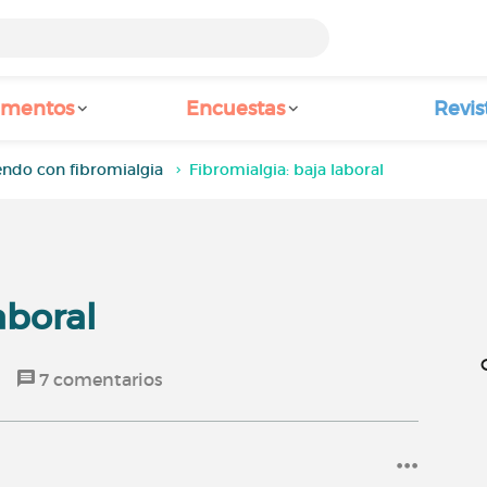
amentos
Encuestas
Revis
endo con fibromialgia
Fibromialgia: baja laboral
aboral
7
comentarios