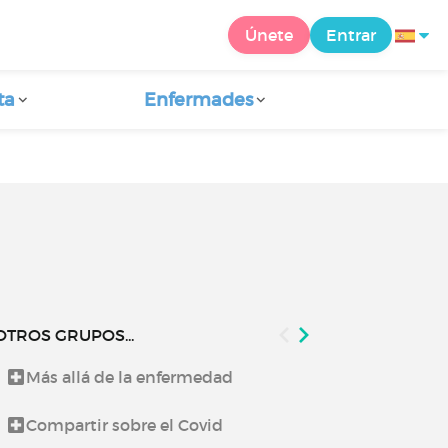
Únete
Entrar
ta
Enfermades
OTROS GRUPOS...
Más allá de la enfermedad
Lo que te co
Compartir sobre el Covid
Noticias de 