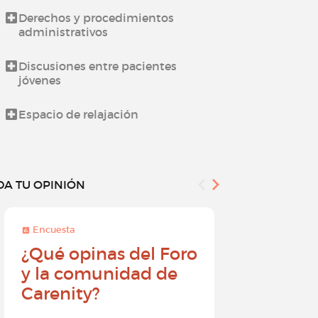
Derechos y procedimientos
Novedades d
administrativos
Todo sobre l
Discusiones entre pacientes
jóvenes
¿Cómo utiliz
Espacio de relajación
DA TU OPINIÓN
Encuesta
Encuesta
¿Qué opinas del Foro
Conviér
y la comunidad de
embajad
Carenity?
Carenity
diferenc