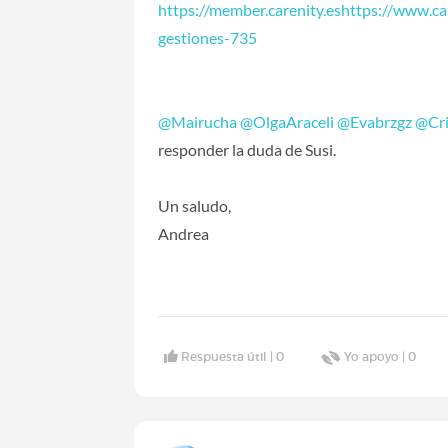
https://member.carenity.eshttps://www.car
gestiones-735
@Mairucha
‍
@OlgaAraceli
‍
@Evabrzgz
‍
@Cri
responder la duda de Susi.
Un saludo,
Andrea
Respuesta útil |
0
Yo apoyo |
0