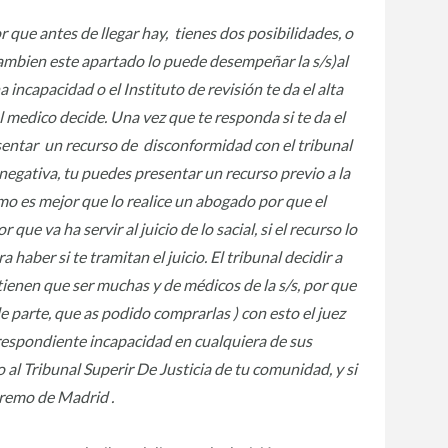
 que antes de llegar hay, tienes dos posibilidades, o
 tambien este apartado lo puede desempeñar la s/s)al
ncapacidad o el Instituto de revisión te da el alta
al medico decide. Una vez que te responda si te da el
esentar un recurso de disconformidad con el tribunal
 negativa, tu puedes presentar un recurso previo a la
timo es mejor que lo realice un abogado por que el
ue va ha servir al juicio de lo sacial, si el recurso lo
haber si te tramitan el juicio. El tribunal decidir a
tienen que ser muchas y de médicos de la s/s, por que
de parte, que as podido comprarlas ) con esto el juez
rrespondiente incapacidad en cualquiera de sus
o al Tribunal Superir De Justicia de tu comunidad, y si
premo de Madrid .