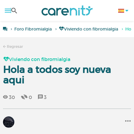
Foro Fibromialgia
Viviendo con fibromialgia
Hol
Regresar
Viviendo con fibromialgia
Hola a todos soy nueva
aqui
30
0
3