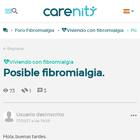
Foro Fibromialgia
Viviendo con fibromialgia
Posi
Regresar
Viviendo con fibromialgia
Posible fibromialgia.
73
1
3
Usuario desinscrito
17/10/17 a las 19:58
Hola, buenas tardes.