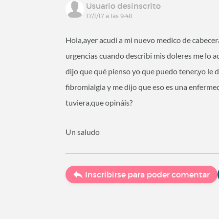
Usuario desinscrito
17/1/17 a las 9:48
Hola,ayer acudí a mi nuevo medico de cabecer
urgencias cuando describi mis doleres me lo 
dijo que qué pienso yo que puedo tener,yo le d
fibromialgia y me dijo que eso es una enferme
tuviera,que opináis?
Un saludo
Inscribirse para poder comentar