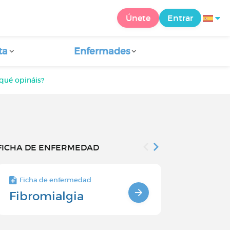
Únete
Entrar
ta
Enfermades
qué opináis?
FICHA DE ENFERMEDAD
Ficha de enfermedad
Ficha de enfe
Fibromialgia
Síntomas 
fibromial