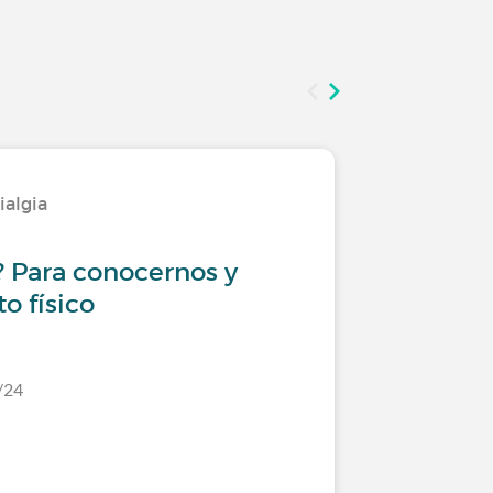
ialgia
Viviendo
 Para conocernos y
Fibromia
o físico
para viv
/24
Último comen