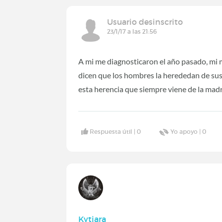
Usuario desinscrito
23/1/17 a las 21:56
A mi me diagnosticaron el año pasado, mi m
dicen que los hombres la herededan de sus 
esta herencia que siempre viene de la madr
Respuesta útil |
0
Yo apoyo |
0
Kytiara