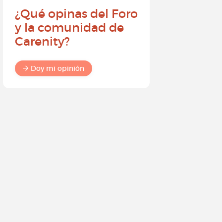
¿Qué opinas del Foro
Conviér
y la comunidad de
embajad
Carenity?
Carenity
diferenc
comuni
Doy mi opinión
Doy mi o