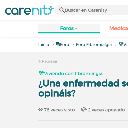
Foros
Medic
Inicio
Foro
Foro Fibromialgia
Vi
Regresar
Viviendo con fibromialgia
¿Una enfermedad so
opináis?
76
veces visto
2
veces apoyado