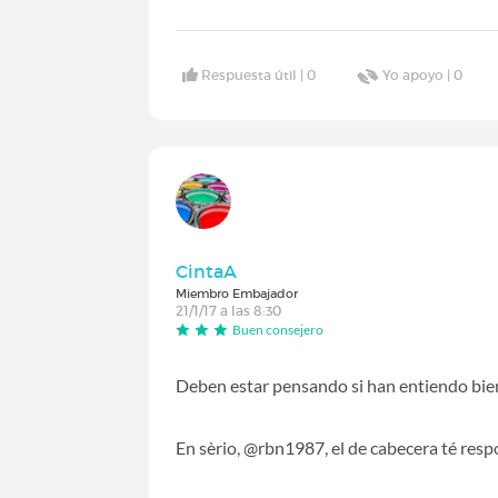
Respuesta útil |
0
Yo apoyo |
0
CintaA
Miembro Embajador
21/1/17 a las 8:30
Buen consejero
Deben estar pensando si han entiendo bien
En sèrio, @rbn1987, el de cabecera té resp