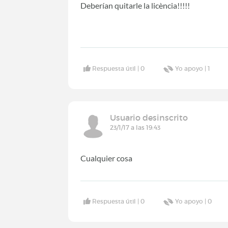
Deberían quitarle la licència!!!!!
Respuesta útil |
0
Yo apoyo |
1
Usuario desinscrito
23/1/17 a las 19:43
Cualquier cosa
Respuesta útil |
0
Yo apoyo |
0