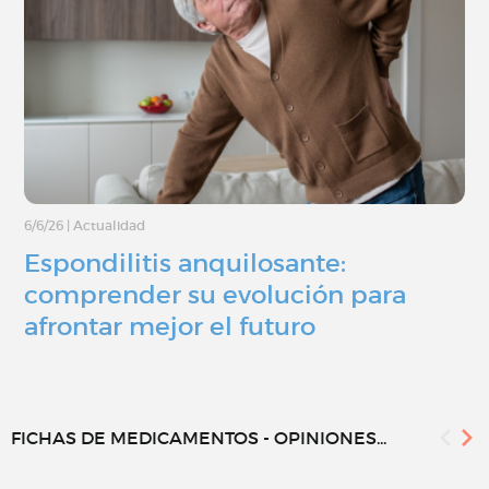
6/6/26
|
Actualidad
Espondilitis anquilosante:
comprender su evolución para
afrontar mejor el futuro
FICHAS DE MEDICAMENTOS - OPINIONES...