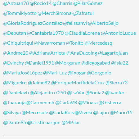
@Antuan78
@Rocio14
@Charris
@PilarGómez
@Tommikiyotto
@MerchSimona
@Zafrazul
@GloriaRodríguezGonzález
@felissanvi
@AlbertoSeijo
@Debutan
@Cantabria1970
@ClaudiaLorena
@AntonioLuque
@Chiquitriqui
@Navarroman
@Tonito
@Mercedesq
@Andme20
@AdrianaArrieta
@AnaDucoing
@Lagartojuan
@Evinchy
@Daniel1991
@Morgaran
@diegogabad
@Isla22
@MaríaJoséLópez
@Mari-Luz
@Txogar
@Gorgonio
@Miguelrc
.
@Jaime82
@EnriqueMorffidelaCruz
@Sierra73
@Danielavb
@Alejandro7250
@IsaVar
@Sonia2
@Ivanfer
@Jnaranja
@Carmenmh
@CarlaVR
@Mioara
@Gisherra
@Silviya
@Mercesole
@CarlaRois
@Viveki
@Lajon
@Mario15
@Dante95
@Cristinaarijon
@MPilar