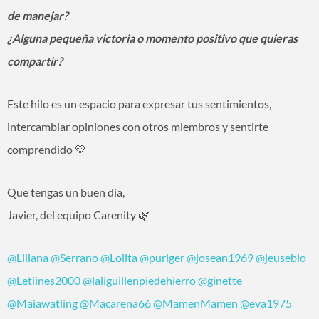
de manejar?
¿Alguna pequeña victoria o momento positivo que quieras
compartir?
Este hilo es un espacio para expresar tus sentimientos,
intercambiar opiniones con otros miembros y sentirte
comprendido 💛
Que tengas un buen día,
Javier, del equipo Carenity 🌿
@Liliana
@Serrano
@Lolita
@puriger
@josean1969
@jeusebio
@Letiines2000
@laliguillenpiedehierro
@ginette
@Maiawatling
@Macarena66
@MamenMamen
@eva1975