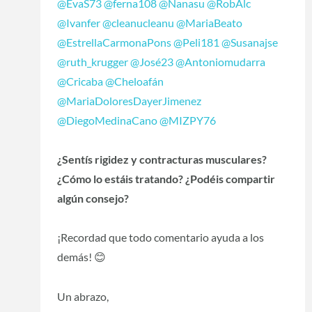
@EvaS73
@ferna108
@Nanasu
@RobAlc
@Ivanfer
@cleanucleanu
@MariaBeato
@EstrellaCarmonaPons
@Peli181
@Susanajse
@ruth_krugger
@José23
@Antoniomudarra
@Cricaba
@Cheloafán
@MariaDoloresDayerJimenez
@DiegoMedinaCano
@MIZPY76
¿Sentís rigidez y contracturas musculares?
¿Cómo lo estáis tratando? ¿Podéis compartir
algún consejo?
¡Recordad que todo comentario ayuda a los
demás!
😊
Un abrazo,