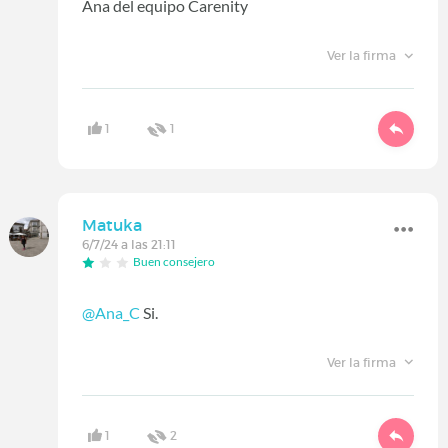
Ana del equipo Carenity
Ver la firma
1
1
Matuka
6/7/24 a las 21:11
Buen consejero
@Ana_C
Si.
Ver la firma
1
2