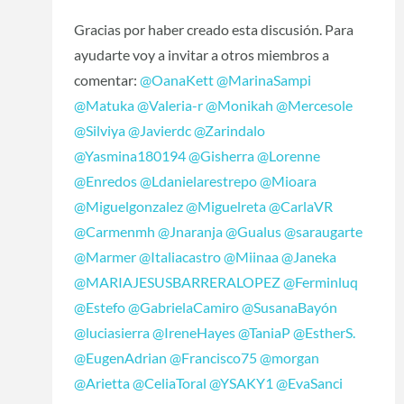
Gracias por haber creado esta discusión. Para
ayudarte voy a invitar a otros miembros a
comentar:
@OanaKett
@MarinaSampi
@Matuka
@Valeria-r
@Monikah
@Mercesole
@Silviya
@Javierdc
@Zarindalo
@Yasmina180194
@Gisherra
@Lorenne
@Enredos
@Ldanielarestrepo
@Mioara
@Miguelgonzalez
@Miguelreta
@CarlaVR
@Carmenmh
@Jnaranja
@Gualus
@saraugarte
@Marmer
@Italiacastro
@Miinaa
@Janeka
@MARIAJESUSBARRERALOPEZ
@Ferminluq
@Estefo
@GabrielaCamiro
@SusanaBayón
@luciasierra
@IreneHayes
@TaniaP
@EstherS.
@EugenAdrian
@Francisco75
@morgan
@Arietta
@CeliaToral
@YSAKY1
@EvaSanci